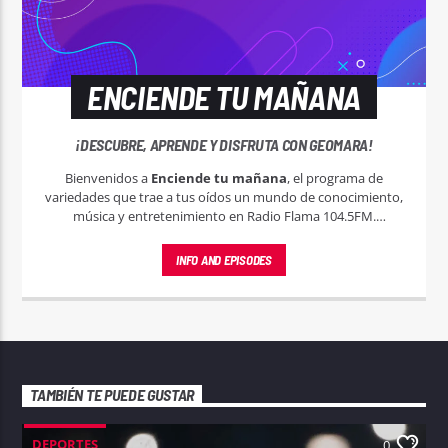
ENCIENDE TU MAÑANA
¡DESCUBRE, APRENDE Y DISFRUTA CON GEOMARA!
Bienvenidos a
Enciende tu mañana
, el programa de
variedades que trae a tus oídos un mundo de conocimiento,
música y entretenimiento en Radio Flama 104.5FM.
Conducido por la carismática Geomara Rodríguez, este
espacio está diseñado para enriquecer, inspirar y entretener
INFO AND EPISODES
a nuestra diversa audiencia.
TAMBIÉN TE PUEDE GUSTAR
DEPORTES
0