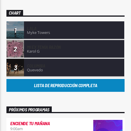
CHART
LALA
1
Myke Towers
MI EX TENÍA RAZÓN
2
Karol G
COLUMBIA
3
Quevedo
LISTA DE REPRODUCCIÓN COMPLETA
PRÓXIMOS PROGRAMAS
ENCIENDE TU MAÑANA
9:00
am