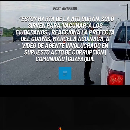
POST ANTERIOR
“ESTOY HARTA DE LA ATD DURÁN, SOLO
SIRVEN PARA ‘VACUNAR’ A LOS
CIUDADANOS”, REACCIONA LA PREFECTA
DEL GUAYAS, MARCELA AGUIÑAGA, A
VIDEO DE AGENTE INVOLUCRADO EN
SUPUESTO ACTO DE CORRUPCIÓN |
COMUNIDAD | GUAYAQUIL