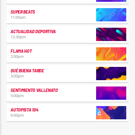
SUPER BEATS
11:00
am
ACTUALIDAD DEPORTIVA
12:30
pm
FLAMA HOT
2:00
pm
QUÉ BUENA TARDE
3:00
pm
SENTIMIENTO VALLENATO
5:00
pm
AUTOPISTA 104
6:00
pm