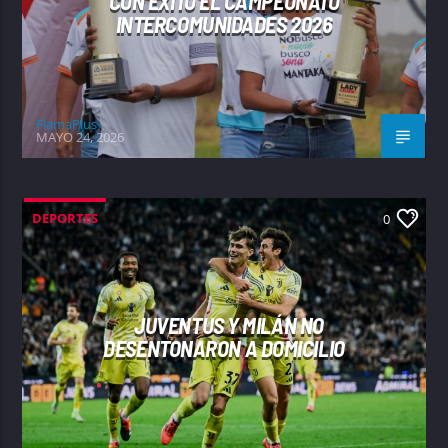
CON ÉXITO EL CAMPEONATO
INTERCOMUNIDADES 2026
FlamaPlus
MAYO 24, 2026
DEPORTES
0
JUVENTUS Y MILÁN NO
DESENTONARON A DOMICILIO