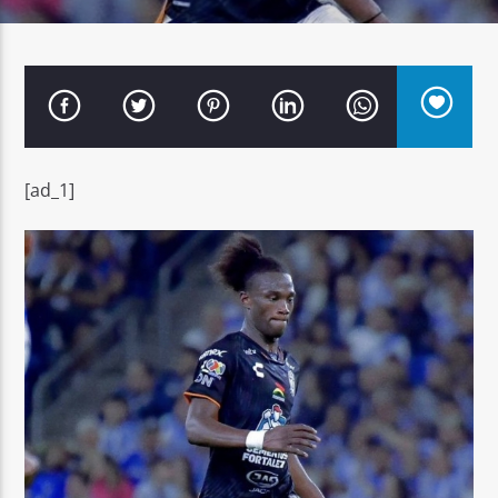
Señal FM
[ad_1]