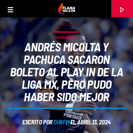
DEPORTES
ANDRÉS MICOLTA Y
PACHUCA SACARON
BOLETO AL PLAY IN DE LA
LIGA MX, PERO PUDO
HABER SIDO MEJOR
CANCIÓN ACTUAL
ESCRITO POR
DH8FM
EL ABRIL 13, 2024
TÍTULO
ARTISTA