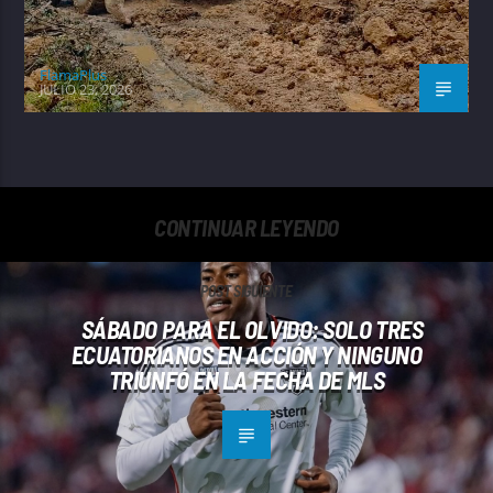
FlamaPlus
JULIO 23, 2026
CONTINUAR LEYENDO
POST SIGUIENTE
SÁBADO PARA EL OLVIDO: SOLO TRES
ECUATORIANOS EN ACCIÓN Y NINGUNO
TRIUNFÓ EN LA FECHA DE MLS