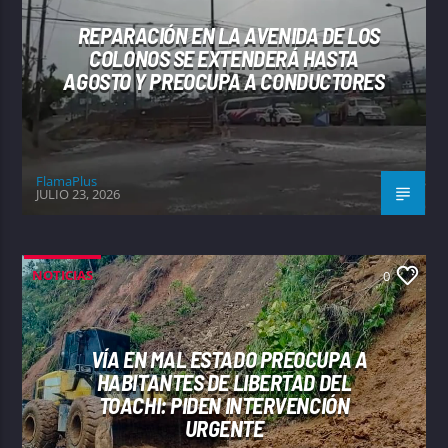
REPARACIÓN EN LA AVENIDA DE LOS
COLONOS SE EXTENDERÁ HASTA
AGOSTO Y PREOCUPA A CONDUCTORES
FlamaPlus
JULIO 23, 2026
NOTICIAS
0
VÍA EN MAL ESTADO PREOCUPA A
HABITANTES DE LIBERTAD DEL
TOACHI: PIDEN INTERVENCIÓN
URGENTE