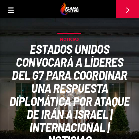
NOTICIAS
ESTADOS UNIDOS
CONVOCARÁ A LÍDERES
DEL G7 PARA COORDINAR
UNA RESPUESTA
DIPLOMÁTICA POR ATAQUE
DE IRÁN A ISRAEL |
CANCIÓN ACTUAL
INTERNACIONAL |
TÍTULO
ARTISTA