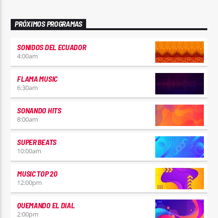
PRÓXIMOS PROGRAMAS
SONIDOS DEL ECUADOR
4:00
am
FLAMA MUSIC
6:30
am
SONANDO HITS
8:00
am
SUPER BEATS
10:00
am
MUSIC TOP 20
12:00
pm
QUEMANDO EL DIAL
2:00
pm