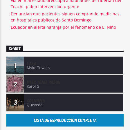
Vía en mal estado preocupa a habitantes de Libertad del
Toachi: piden intervención urgente
Denuncian que pacientes siguen comprando medicinas
en hospitales públicos de Santo Domingo
Ecuador en alerta naranja por el fenómeno de El Niño
CHART
LALA
1
Myke Towers
MI EX TENÍA RAZÓN
2
Karol G
COLUMBIA
3
Quevedo
LISTA DE REPRODUCCIÓN COMPLETA