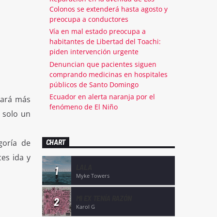
Colonos se extenderá hasta agosto y
preocupa a conductores
Vía en mal estado preocupa a
habitantes de Libertad del Toachi:
piden intervención urgente
Denuncian que pacientes siguen
comprando medicinas en hospitales
públicos de Santo Domingo
Ecuador en alerta naranja por el
nará más
fenómeno de El Niño
 solo un
CHART
goría de
es ida y
LALA
1
Myke Towers
MI EX TENÍA RAZÓN
2
Karol G