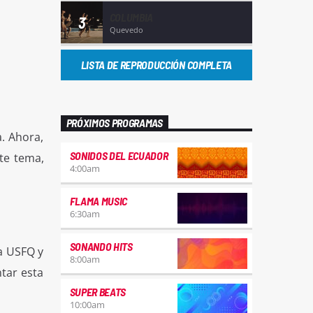
COLUMBIA
3
Quevedo
LISTA DE REPRODUCCIÓN COMPLETA
PRÓXIMOS PROGRAMAS
. Ahora,
SONIDOS DEL ECUADOR
te tema,
4:00
am
FLAMA MUSIC
6:30
am
SONANDO HITS
a USFQ y
8:00
am
tar esta
SUPER BEATS
10:00
am