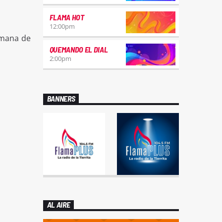
FLAMA HOT
12:00
pm
emana de
QUEMANDO EL DIAL
2:00
pm
BANNERS
AL AIRE