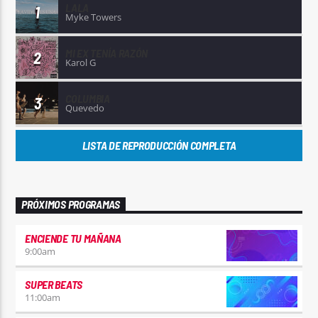
LALA
1
Myke Towers
MI EX TENÍA RAZÓN
2
Karol G
COLUMBIA
3
Quevedo
LISTA DE REPRODUCCIÓN COMPLETA
PRÓXIMOS PROGRAMAS
ENCIENDE TU MAÑANA
9:00
am
SUPER BEATS
11:00
am