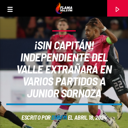
DEPORTES
¡SIN CAPITÁN!
INDEPENDIENTE DEL
VALLE EXTRAÑARÁ EN
VARIOS PARTIDOS A
JUNIOR SORNOZA
CANCIÓN ACTUAL
ESCRITO POR
DH8FM
EL ABRIL 18, 2024
TÍTULO
ARTISTA