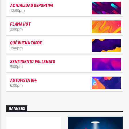
ACTUALIDAD DEPORTIVA
12:30
pm
FLAMA HOT
2:00
pm
QUÉ BUENA TARDE
3:00
pm
SENTIMIENTO VALLENATO
5:00
pm
AUTOPISTA 104
6:00
pm
BANNERS