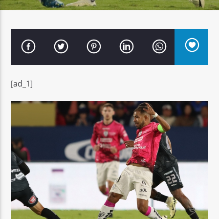
Señal FM
[ad_1]