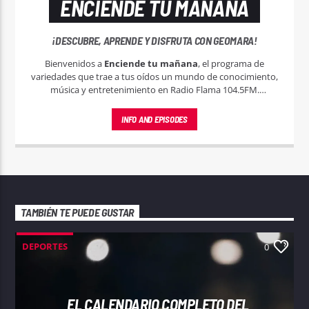
ENCIENDE TU MAÑANA
¡DESCUBRE, APRENDE Y DISFRUTA CON GEOMARA!
Bienvenidos a
Enciende tu mañana
, el programa de
variedades que trae a tus oídos un mundo de conocimiento,
música y entretenimiento en Radio Flama 104.5FM.
Conducido por la carismática Geomara Rodríguez, este
espacio está diseñado para enriquecer, inspirar y entretener
INFO AND EPISODES
a nuestra diversa audiencia.
TAMBIÉN TE PUEDE GUSTAR
DEPORTES
0
EL CALENDARIO COMPLETO DEL