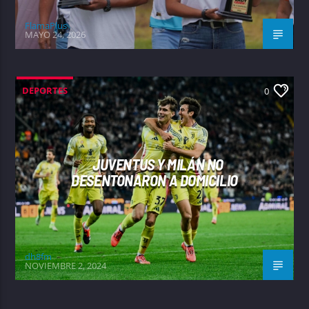
FlamaPlus
MAYO 24, 2026
DEPORTES
0
JUVENTUS Y MILÁN NO
DESENTONARON A DOMICILIO
dh8fm
NOVIEMBRE 2, 2024