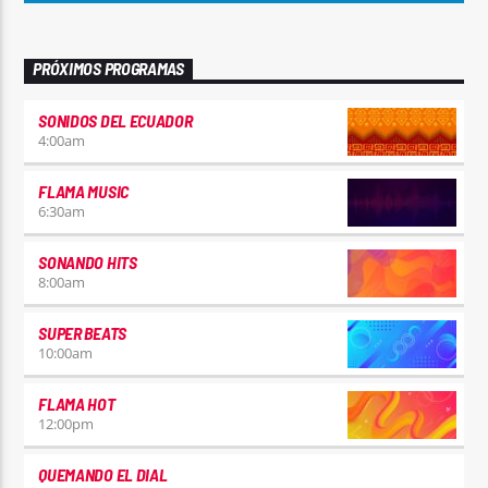
PRÓXIMOS PROGRAMAS
SONIDOS DEL ECUADOR
4:00
am
FLAMA MUSIC
6:30
am
SONANDO HITS
8:00
am
SUPER BEATS
10:00
am
FLAMA HOT
12:00
pm
QUEMANDO EL DIAL