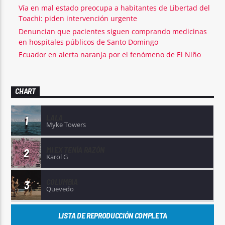
Vía en mal estado preocupa a habitantes de Libertad del
Toachi: piden intervención urgente
Denuncian que pacientes siguen comprando medicinas
en hospitales públicos de Santo Domingo
Ecuador en alerta naranja por el fenómeno de El Niño
CHART
LALA
1
Myke Towers
MI EX TENÍA RAZÓN
2
Karol G
COLUMBIA
3
Quevedo
LISTA DE REPRODUCCIÓN COMPLETA