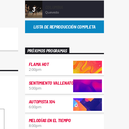
COLUMBIA
3
Quevedo
LISTA DE REPRODUCCIÓN COMPLETA
PRÓXIMOS PROGRAMAS
FLAMA HOT
2:00
pm
SENTIMIENTO VALLENATO
5:00
pm
AUTOPISTA 104
6:00
pm
MELODÍAS EN EL TIEMPO
8:00
pm