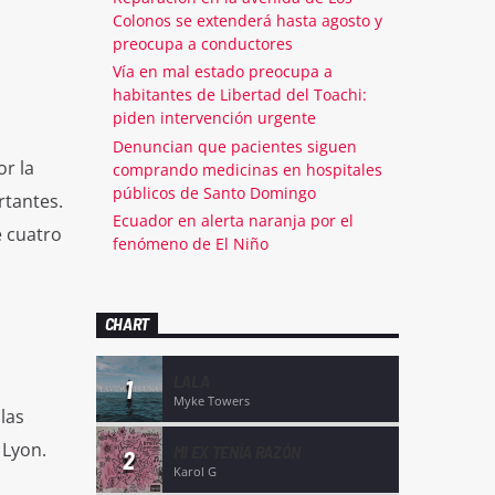
Colonos se extenderá hasta agosto y
preocupa a conductores
Vía en mal estado preocupa a
habitantes de Libertad del Toachi:
piden intervención urgente
Denuncian que pacientes siguen
r la
comprando medicinas en hospitales
públicos de Santo Domingo
rtantes.
Ecuador en alerta naranja por el
e cuatro
fenómeno de El Niño
CHART
LALA
1
Myke Towers
las
 Lyon.
MI EX TENÍA RAZÓN
2
Karol G