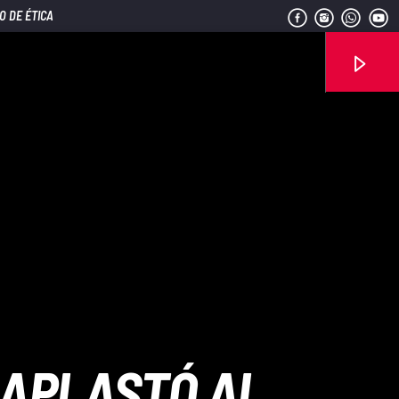
O DE ÉTICA
Señal FM
G APLASTÓ AL