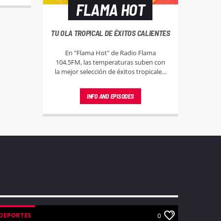
FLAMA HOT
TU OLA TROPICAL DE ÉXITOS CALIENTES
En "Flama Hot" de Radio Flama
104.5FM, las temperaturas suben con
la mejor selección de éxitos tropicales.
Sintoniza y deja que el ritmo caliente
de la música tropical eleve tu espíritu.
INFO AND EPISODES
DEPORTES
0