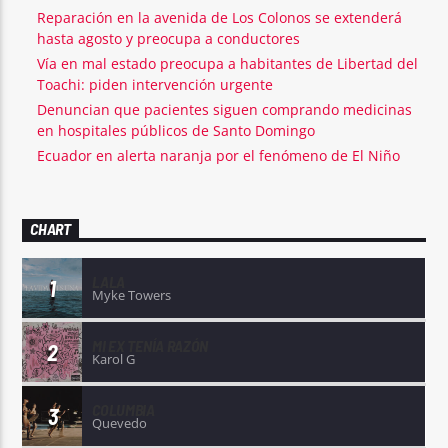
Reparación en la avenida de Los Colonos se extenderá
hasta agosto y preocupa a conductores
Vía en mal estado preocupa a habitantes de Libertad del
Toachi: piden intervención urgente
Denuncian que pacientes siguen comprando medicinas
en hospitales públicos de Santo Domingo
Ecuador en alerta naranja por el fenómeno de El Niño
CHART
LALA
1
Myke Towers
MI EX TENÍA RAZÓN
2
Karol G
COLUMBIA
3
Quevedo