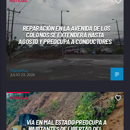
NOTICIAS
0
REPARACIÓN EN LA AVENIDA DE LOS
COLONOS SE EXTENDERÁ HASTA
AGOSTO Y PREOCUPA A CONDUCTORES
FlamaPlus
JULIO 23, 2026
NOTICIAS
0
VÍA EN MAL ESTADO PREOCUPA A
HABITANTES DE LIBERTAD DEL