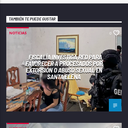
TAMBIÉN TE PUEDE GUSTAR
NOTICIAS
0
FISCALÍA INVESTIGA RED PARA
FAVORECER A PROCESADOS POR
EXTORSIÓN O ABUSO SEXUAL EN
SANTA ELENA
FlamaPlus
JULIO 24, 2026