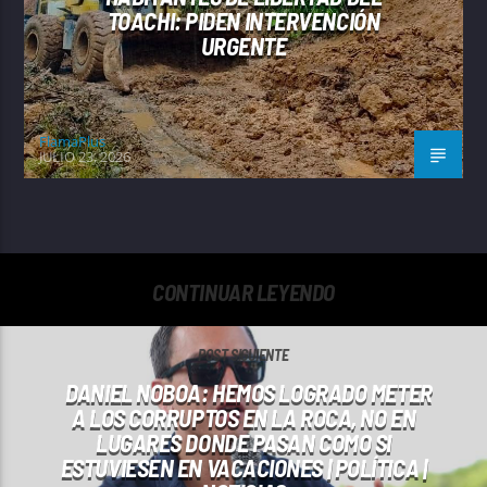
TOACHI: PIDEN INTERVENCIÓN
URGENTE
FlamaPlus
JULIO 23, 2026
CONTINUAR LEYENDO
POST SIGUIENTE
DANIEL NOBOA: HEMOS LOGRADO METER
A LOS CORRUPTOS EN LA ROCA, NO EN
LUGARES DONDE PASAN COMO SI
ESTUVIESEN EN VACACIONES | POLÍTICA |