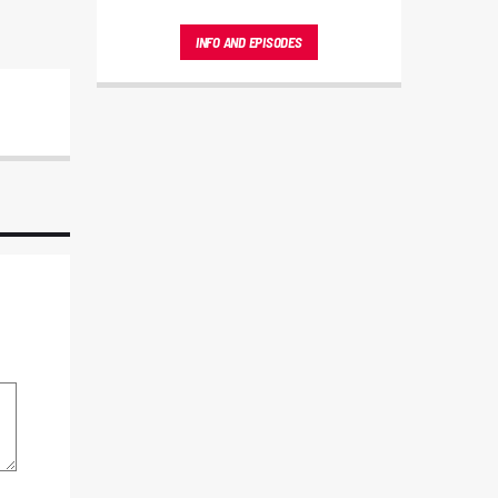
Sintoniza y deja que el ritmo caliente
de la música tropical eleve tu espíritu.
INFO AND EPISODES