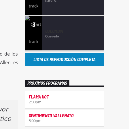
Karol G
3
COLUMBIA
Quevedo
o de los
LISTA DE REPRODUCCIÓN COMPLETA
Allen es
PRÓXIMOS PROGRAMAS
FLAMA HOT
2:00
pm
yor
SENTIMIENTO VALLENATO
tico
5:00
pm