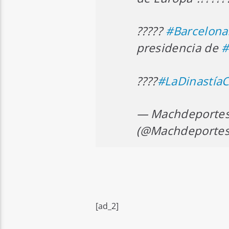
?????
#Barcelona
presidencia de
#
????
#LaDinastía
— Machdeportes
(@Machdeporte
[ad_2]