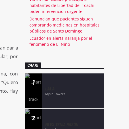
habitantes de Libertad del Toachi:
piden intervención urgente
Denuncian que pacientes siguen
comprando medicinas en hospitales
públicos de Santo Domingo
Ecuador en alerta naranja por el
fenómeno de El Niño
dan dar a
lar, por
CHART
ona, con
1
. “Quiero
LALA
nto. Hay
Myke Towers
2
MI EX TENÍA RAZÓN