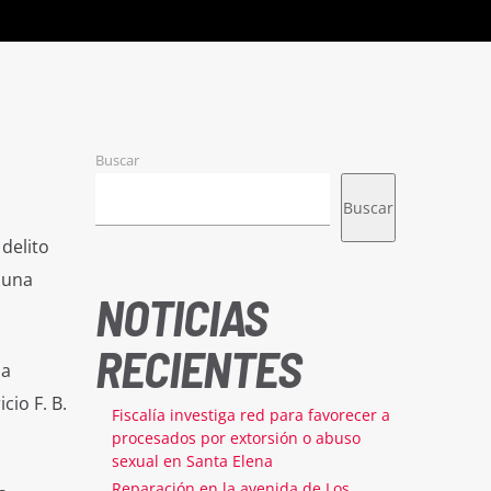
Buscar
Buscar
delito
 una
NOTICIAS
RECIENTES
la
cio F. B.
Fiscalía investiga red para favorecer a
procesados por extorsión o abuso
sexual en Santa Elena
Reparación en la avenida de Los