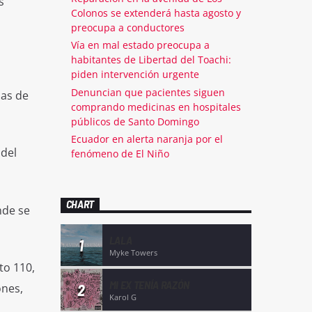
s
Colonos se extenderá hasta agosto y
preocupa a conductores
Vía en mal estado preocupa a
habitantes de Libertad del Toachi:
piden intervención urgente
Denuncian que pacientes siguen
mas de
comprando medicinas en hospitales
públicos de Santo Domingo
Ecuador en alerta naranja por el
 del
fenómeno de El Niño
CHART
nde se
LALA
1
Myke Towers
to 110,
MI EX TENÍA RAZÓN
ones,
2
Karol G