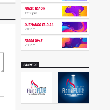
MUSIC TOP 20
12:00
pm
QUEMANDO EL DIAL
2:00
pm
FARRA 104.5
7:30
pm
BANNERS