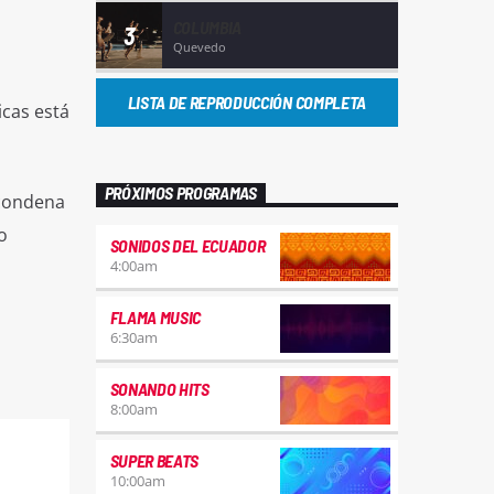
COLUMBIA
3
Quevedo
LISTA DE REPRODUCCIÓN COMPLETA
icas está
PRÓXIMOS PROGRAMAS
 condena
o
SONIDOS DEL ECUADOR
4:00
am
FLAMA MUSIC
6:30
am
SONANDO HITS
8:00
am
SUPER BEATS
10:00
am