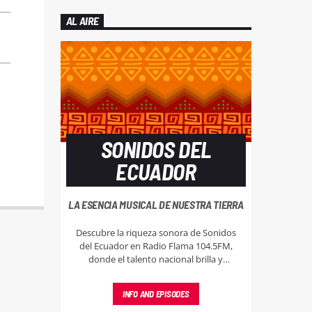
AL AIRE
SONIDOS DEL
ECUADOR
LA ESENCIA MUSICAL DE NUESTRA TIERRA
Descubre la riqueza sonora de Sonidos
del Ecuador en Radio Flama 104.5FM,
donde el talento nacional brilla y
resuena, llevando lo mejor de nuestra
música a cada rincón.
INFO AND EPISODES