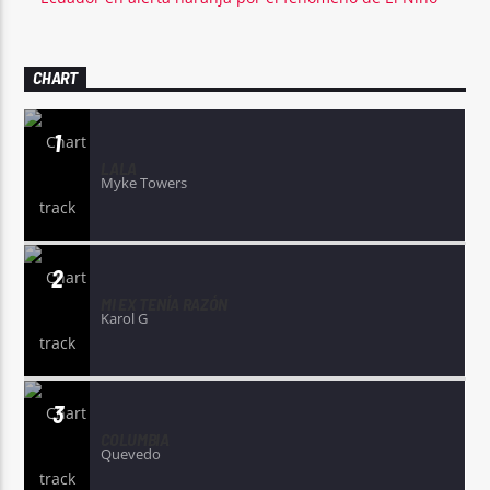
CHART
1
LALA
Myke Towers
2
MI EX TENÍA RAZÓN
Karol G
3
COLUMBIA
Quevedo