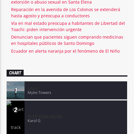
extorsión o abuso sexual en Santa Elena
Reparación en la avenida de Los Colonos se extenderá
hasta agosto y preocupa a conductores
Vía en mal estado preocupa a habitantes de Libertad del
Toachi: piden intervención urgente
Denuncian que pacientes siguen comprando medicinas
en hospitales públicos de Santo Domingo
Ecuador en alerta naranja por el fenómeno de El Niño
CHART
LALA
1
Myke Towers
2
MI EX TENÍA RAZÓN
Karol G