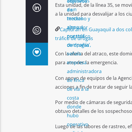
Esta unidad, de la línea 35, se mov
a la unidad para desvalijar a los c
Capturan en Guayaquil a dos co
tráfico de drogas
Con la alerta del atraco, este dom
para atender la emergencia.
Con apoyo de equipos de la Agenci
acciones a fin de tratar de seguir 
Por medio de cámaras de seguridad 
obtuvo detalles de los sospechoso
Luego de las labores de rastreo, ef