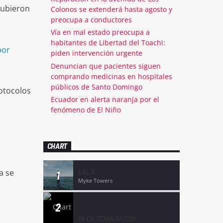
subieron
Colonos se extenderá hasta agosto y
preocupa a conductores
Vía en mal estado preocupa a
habitantes de Libertad del Toachi:
por
piden intervención urgente
Denuncian que pacientes siguen
comprando medicinas en hospitales
públicos de Santo Domingo
rotocolos
Ecuador en alerta naranja por el
fenómeno de El Niño
CHART
LALA
a se
1
Myke Towers
2
MI EX TENÍA RAZÓN