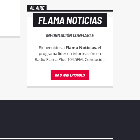
AL AIRE
FLAMA NOTICIAS
INFORMACIÓN CONFIABLE
Bienvenidos a
Flama Noticias
, el
programa líder en información en
Radio Flama Plus 104.5FM. Conducido
por Cristian Viteri, este espacio está
dedicado a mantenerte informado con
INFO AND EPISODES
las noticias más relevantes y actuales,
tanto a nivel local, nacional e
internacional.