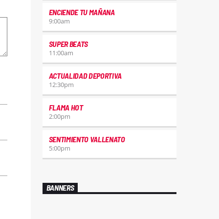
ENCIENDE TU MAÑANA
9:00
am
SUPER BEATS
11:00
am
ACTUALIDAD DEPORTIVA
12:30
pm
FLAMA HOT
2:00
pm
SENTIMIENTO VALLENATO
5:00
pm
BANNERS