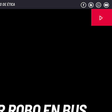
O DE ÉTICA
Señal FM
 ROBO EN BUS