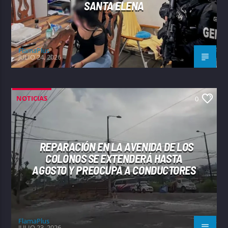
SANTA ELENA
FlamaPlus
JULIO 24, 2026
NOTICIAS
0
REPARACIÓN EN LA AVENIDA DE LOS
COLONOS SE EXTENDERÁ HASTA
AGOSTO Y PREOCUPA A CONDUCTORES
FlamaPlus
JULIO 23, 2026