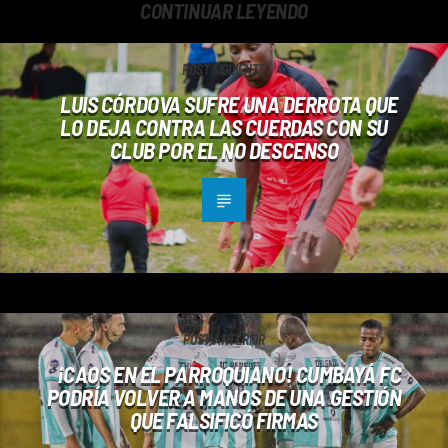
CONTINUAR LEYENDO
POST SIGUIENTE
LUIS CÓRDOVA SUFRE UNA DERROTA QUE
LO DEJA CONTRA LAS CUERDAS CON SU
CLUB POR EL NO DESCENSO
POST ANTERIOR
¡CAOS EN EL PARROQUIANO! CUMBAYÁ FC
PODRÍA VOLVER A MANOS DE UNA GESTIÓN
QUE FALSIFICÓ FIRMAS