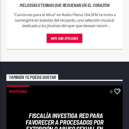
MELODÍAS ETERNAS QUE RESUENAN EN EL CORAZÓN
"Canciones para el Alma" en Radio Flama 104.5FM te invita a
sumergirte en baladas del recuerdo, una selección musical
dedicada a los jóvenes del ayer que desean revivir
momentos mágicos a través de las melodías que marcaron
su juventud.
INFO AND EPISODES
TAMBIÉN TE PUEDE GUSTAR
NOTICIAS
0
FISCALÍA INVESTIGA RED PARA
FAVORECER A PROCESADOS POR
EXTORSIÓN O ABUSO SEXUAL EN