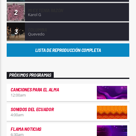
MI EX TENÍA RAZÓN
2
Karol G
COLUMBIA
3
Quevedo
LISTA DE REPRODUCCIÓN COMPLETA
PRÓXIMOS PROGRAMAS
CANCIONES PARA EL ALMA
12:00
am
SONIDOS DEL ECUADOR
4:00
am
FLAMA NOTICIAS
6:30
am