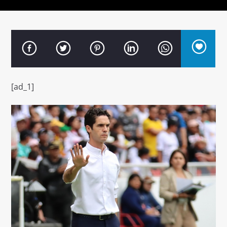
Señal FM
[ad_1]