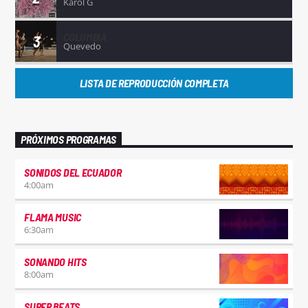
Karol G
COLUMBIA
3
Quevedo
LISTA DE REPRODUCCIÓN COMPLETA
PRÓXIMOS PROGRAMAS
SONIDOS DEL ECUADOR
4:00
am
FLAMA MUSIC
6:30
am
SONANDO HITS
8:00
am
SUPER BEATS