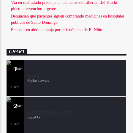
Vía en mal estado preocupa a habitantes de Libertad del Toachi:
piden intervención urgente
Denuncian que pacientes siguen comprando medicinas en hospitales
públicos de Santo Domingo
Ecuador en alerta naranja por el fenómeno de El Niño
CHART
1
LALA
Myke Towers
2
MI EX TENÍA RAZÓN
Karol G