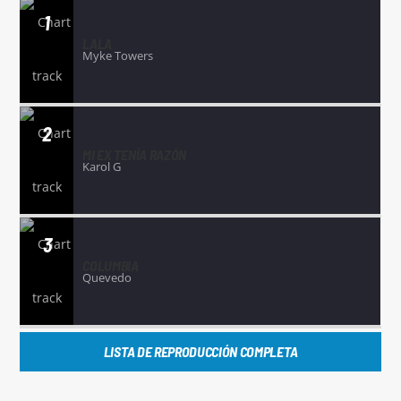
1
LALA
Myke Towers
2
MI EX TENÍA RAZÓN
Karol G
3
COLUMBIA
Quevedo
LISTA DE REPRODUCCIÓN COMPLETA