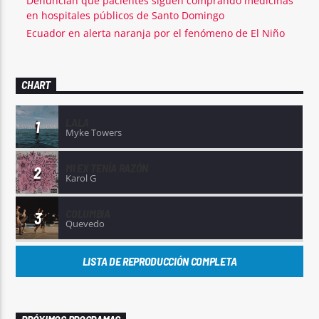
Denuncian que pacientes siguen comprando medicinas
en hospitales públicos de Santo Domingo
Ecuador en alerta naranja por el fenómeno de El Niño
CHART
LALA
1
Myke Towers
MI EX TENÍA RAZÓN
2
Karol G
COLUMBIA
3
Quevedo
LISTA DE REPRODUCCIÓN COMPLETA