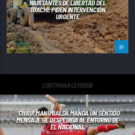
HABITANTES DE LIBERTAD DEL
TOACHI: PIDEN INTERVENCIÓN
URGENTE
FlamaPlus
JULIO 23, 2026
CONTINUAR LEYENDO
POST SIGUIENTE
CHAU! MANU BALDA MANDA UN SENTIDO
MENSAJE DE DESPEDIDA AL ENTORNO DE
EL NACIONAL