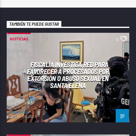
TAMBIÉN TE PUEDE GUSTAR
NOTICIAS
0
FISCALÍA INVESTIGA RED PARA
FAVORECER A PROCESADOS POR
EXTORSIÓN O ABUSO SEXUAL EN
SANTA ELENA
FlamaPlus
JULIO 24, 2026