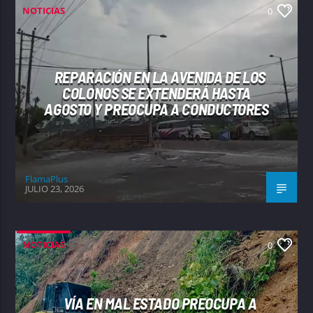
NOTICIAS
0
REPARACIÓN EN LA AVENIDA DE LOS
COLONOS SE EXTENDERÁ HASTA
AGOSTO Y PREOCUPA A CONDUCTORES
FlamaPlus
JULIO 23, 2026
NOTICIAS
0
VÍA EN MAL ESTADO PREOCUPA A