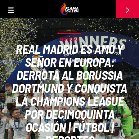
NOTICIAS
REAL MADRID ES AMO Y
SEÑOR EN EUROPA:
DERROTA AL BORUSSIA
DORTMUND Y CONQUISTA
LA CHAMPIONS LEAGUE
POR DECIMOQUINTA
CANCIÓN ACTUAL
OCASIÓN | FÚTBOL |
TÍTULO
ARTISTA