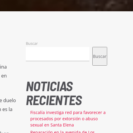
Buscar
Buscar
ina
 en
NOTICIAS
RECIENTES
te duelo
 es la
Fiscalía investiga red para favorecer a
procesados por extorsión o abuso
sexual en Santa Elena
Reparación en la avenida de Los