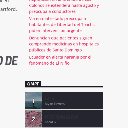
rk en
Colonos se extenderá hasta agosto y
artford,
preocupa a conductores
Vía en mal estado preocupa a
habitantes de Libertad del Toachi:
piden intervención urgente
Denuncian que pacientes siguen
comprando medicinas en hospitales
públicos de Santo Domingo
O DE
Ecuador en alerta naranja por el
fenómeno de El Niño
CHART
LALA
1
Myke Towers
MI EX TENÍA RAZÓN
2
Karol G