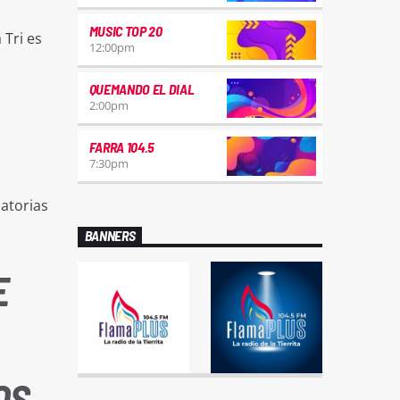
MUSIC TOP 20
 Tri es
12:00
pm
QUEMANDO EL DIAL
2:00
pm
FARRA 104.5
7:30
pm
natorias
BANNERS
E
OS