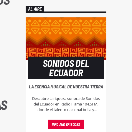
AL AIRE
SONIDOS DEL
ECUADOR
LA ESENCIA MUSICAL DE NUESTRA TIERRA
Descubre la riqueza sonora de Sonidos
AS
del Ecuador en Radio Flama 104.5FM,
donde el talento nacional brilla y
resuena, llevando lo mejor de nuestra
música a cada rincón.
INFO AND EPISODES