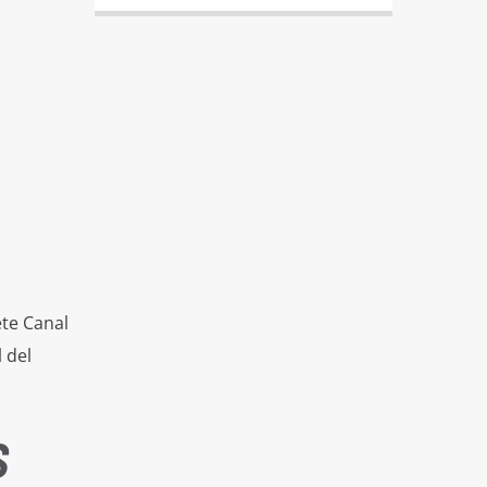
ete Canal
 del
S