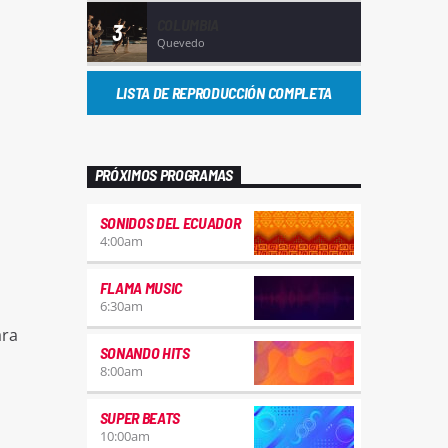
COLUMBIA
3
Quevedo
LISTA DE REPRODUCCIÓN COMPLETA
PRÓXIMOS PROGRAMAS
SONIDOS DEL ECUADOR
4:00
am
FLAMA MUSIC
6:30
am
ara
SONANDO HITS
8:00
am
SUPER BEATS
10:00
am