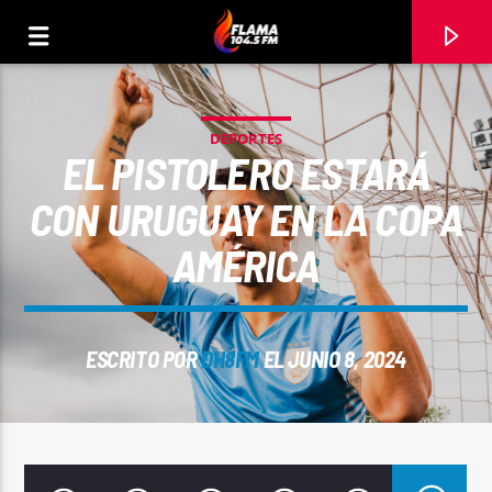
DEPORTES
EL PISTOLERO ESTARÁ
CON URUGUAY EN LA COPA
AMÉRICA
ESCRITO POR
DH8FM
EL JUNIO 8, 2024
CANCIÓN ACTUAL
TÍTULO
ARTISTA