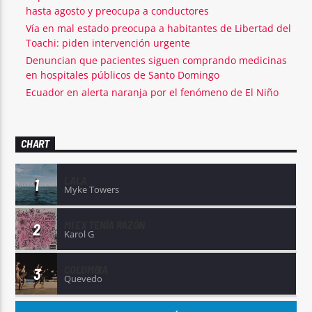
hasta agosto y preocupa a conductores
Vía en mal estado preocupa a habitantes de Libertad del
Toachi: piden intervención urgente
Denuncian que pacientes siguen comprando medicinas
en hospitales públicos de Santo Domingo
Ecuador en alerta naranja por el fenómeno de El Niño
CHART
LALA
1
Myke Towers
MI EX TENÍA RAZÓN
2
Karol G
COLUMBIA
3
Quevedo