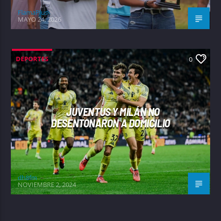
FlamaPlus
MAYO 24, 2026
DEPORTES
0
JUVENTUS Y MILÁN NO
DESENTONARON A DOMICILIO
dh8fm
NOVIEMBRE 2, 2024