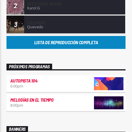
MI EX TENÍA RAZÓN
2
Karol G
COLUMBIA
3
Quevedo
LISTA DE REPRODUCCIÓN COMPLETA
PRÓXIMOS PROGRAMAS
AUTOPISTA 104
6:00
pm
MELODÍAS EN EL TIEMPO
8:00
pm
BANNERS