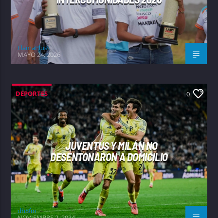
FlamaPlus
MAYO 24, 2026
DEPORTES
0
JUVENTUS Y MILÁN NO
DESENTONARON A DOMICILIO
dh8fm
NOVIEMBRE 2, 2024