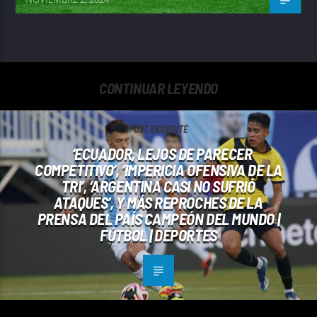
CONTINUAR LEYENDO
POST SIGUIENTE
‘ECUADOR, LEJOS DE PARECER
COMPETITIVO’, ‘IMPERICIA OFENSIVA DE LA
TRI’, ‘ARGENTINA CASI NO SUFRIÓ
ATAQUES’, Y MÁS REPROCHES DE LA
PRENSA DEL PAÍS CAMPEÓN DEL MUNDO |
FÚTBOL | DEPORTES