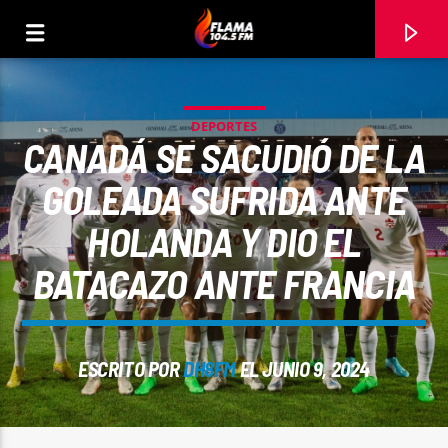
DEPORTES
CANADÁ SE SACUDIÓ DE LA
GOLEADA SUFRIDA ANTE
HOLANDA Y DIO EL
BATACAZO ANTE FRANCIA
ESCRITO POR
DH8FM
EL JUNIO 9, 2024
CANCIÓN ACTUAL
TÍTULO
ARTISTA