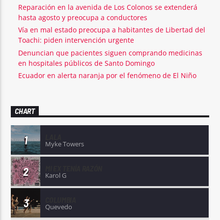
Reparación en la avenida de Los Colonos se extenderá
hasta agosto y preocupa a conductores
Vía en mal estado preocupa a habitantes de Libertad del
Toachi: piden intervención urgente
Denuncian que pacientes siguen comprando medicinas
en hospitales públicos de Santo Domingo
Ecuador en alerta naranja por el fenómeno de El Niño
CHART
LALA
1
Myke Towers
MI EX TENÍA RAZÓN
2
Karol G
COLUMBIA
3
Quevedo