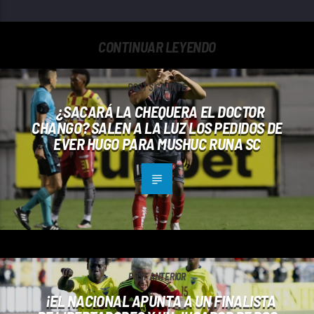
CONTINUAR LEYENDO
POST SIGUIENTE
¿SACARÁ LA CHEQUERA EL DOCTOR
CHANGO? SALEN A LA LUZ LOS PEDIDOS DE
EVER HUGO PARA MUSHUC RUNA SC
POST ANTERIOR
¡EL NACIONAL APUNTA A UN FINALISTA