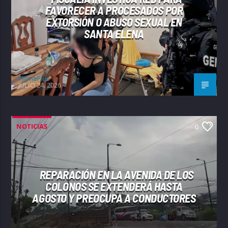
FAVORECER A PROCESADOS POR
EXTORSIÓN O ABUSO SEXUAL EN
SANTA ELENA
FlamaPlus
JULIO 24, 2026
NOTICIAS
0
REPARACIÓN EN LA AVENIDA DE LOS
COLONOS SE EXTENDERÁ HASTA
AGOSTO Y PREOCUPA A CONDUCTORES