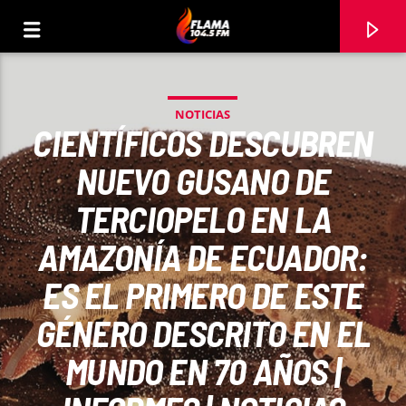
NOTICIAS
CIENTÍFICOS DESCUBREN
NUEVO GUSANO DE
TERCIOPELO EN LA
AMAZONÍA DE ECUADOR:
ES EL PRIMERO DE ESTE
GÉNERO DESCRITO EN EL
CANCIÓN ACTUAL
MUNDO EN 70 AÑOS |
TÍTULO
ARTISTA