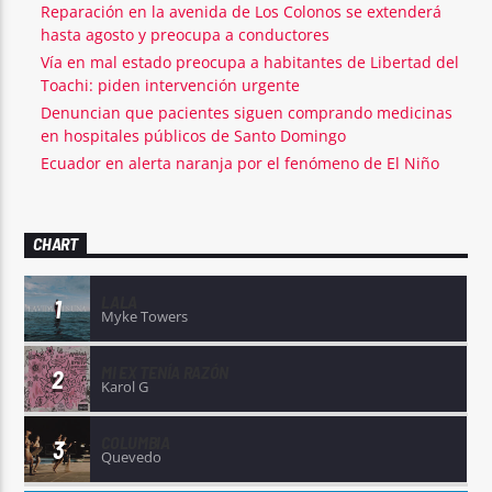
Reparación en la avenida de Los Colonos se extenderá
hasta agosto y preocupa a conductores
Vía en mal estado preocupa a habitantes de Libertad del
Toachi: piden intervención urgente
Denuncian que pacientes siguen comprando medicinas
en hospitales públicos de Santo Domingo
Ecuador en alerta naranja por el fenómeno de El Niño
CHART
LALA
1
Myke Towers
MI EX TENÍA RAZÓN
2
Karol G
COLUMBIA
3
Quevedo