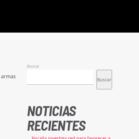
Buscar
e armas
Buscar
NOTICIAS
RECIENTES
Fiscalía investiga red para favorecer a