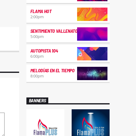
FLAMA HOT
2:00
pm
SENTIMIENTO VALLENATO
5:00
pm
AUTOPISTA 104
6:00
pm
MELODÍAS EN EL TIEMPO
8:00
pm
BANNERS