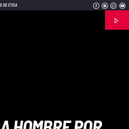
O DE ÉTICA
Señal FM
RA HOMBRE POR