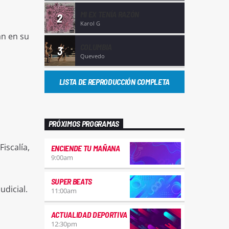
MI EX TENÍA RAZÓN
2
Karol G
an en su
COLUMBIA
3
Quevedo
,
LISTA DE REPRODUCCIÓN COMPLETA
PRÓXIMOS PROGRAMAS
iscalía,
ENCIENDE TU MAÑANA
9:00
am
SUPER BEATS
udicial.
11:00
am
ACTUALIDAD DEPORTIVA
12:30
pm