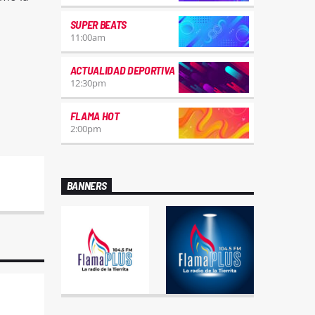
SUPER BEATS
11:00
am
ACTUALIDAD DEPORTIVA
12:30
pm
FLAMA HOT
2:00
pm
BANNERS