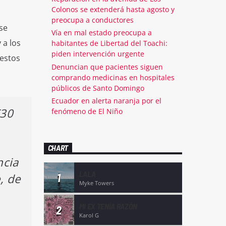
Colonos se extenderá hasta agosto y
preocupa a conductores
se
Vía en mal estado preocupa a
 a los
habitantes de Libertad del Toachi:
piden intervención urgente
 estos
Denuncian que pacientes siguen
comprando medicinas en hospitales
públicos de Santo Domingo
Ecuador en alerta naranja por el
E30
fenómeno de El Niño
CHART
ncia
LALA
, de
1
Myke Towers
MI EX TENÍA RAZÓN
2
Karol G