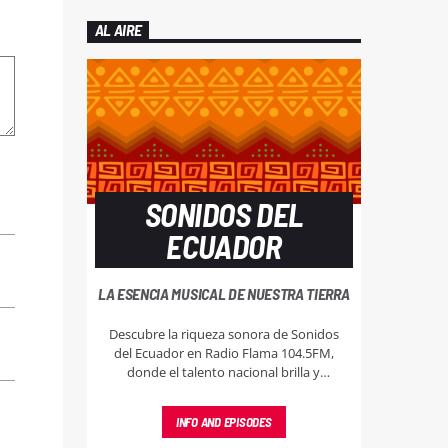
AL AIRE
SONIDOS DEL
ECUADOR
LA ESENCIA MUSICAL DE NUESTRA TIERRA
Descubre la riqueza sonora de Sonidos
del Ecuador en Radio Flama 104.5FM,
donde el talento nacional brilla y
resuena, llevando lo mejor de nuestra
música a cada rincón.
INFO AND EPISODES