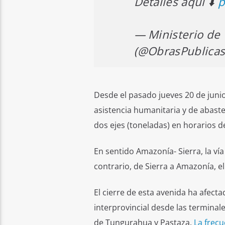
Detalles aquí ⬇️
p
— Ministerio de 
(@ObrasPublica
Desde el pasado jueves 20 de junio,
asistencia humanitaria y de abas
dos ejes (toneladas) en horarios 
En sentido Amazonía- Sierra, la ví
contrario, de Sierra a Amazonía, el 
El cierre de esta avenida ha afect
interprovincial desde las terminal
de Tungurahua y Pastaza.
La frec