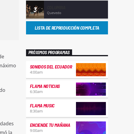
COLUMBIA
3
Quevedo
LISTA DE REPRODUCCIÓN COMPLETA
PRÓXIMOS PROGRAMAS
de
 máximo
SONIDOS DEL ECUADOR
4:00
am
FLAMA NOTICIAS
ido
6:30
am
FLAMA MUSIC
8:30
am
iudades
ENCIENDE TU MAÑANA
9:00
am
rmó la