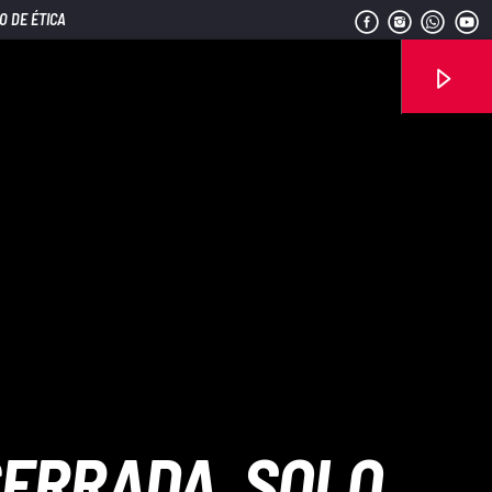
O DE ÉTICA
Señal FM
CERRADA, SOLO