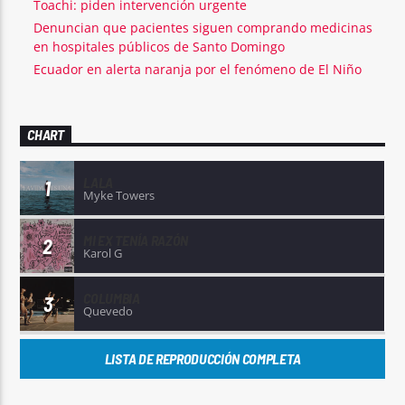
Toachi: piden intervención urgente
Denuncian que pacientes siguen comprando medicinas
en hospitales públicos de Santo Domingo
Ecuador en alerta naranja por el fenómeno de El Niño
CHART
LALA
1
Myke Towers
MI EX TENÍA RAZÓN
2
Karol G
COLUMBIA
3
Quevedo
LISTA DE REPRODUCCIÓN COMPLETA