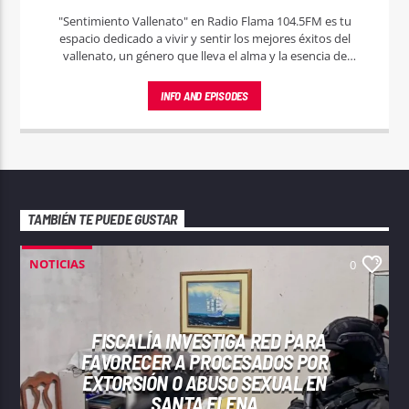
"Sentimiento Vallenato" en Radio Flama 104.5FM es tu
espacio dedicado a vivir y sentir los mejores éxitos del
vallenato, un género que lleva el alma y la esencia de
Colombia en cada melodía.
INFO AND EPISODES
TAMBIÉN TE PUEDE GUSTAR
NOTICIAS
0
FISCALÍA INVESTIGA RED PARA
FAVORECER A PROCESADOS POR
EXTORSIÓN O ABUSO SEXUAL EN
SANTA ELENA