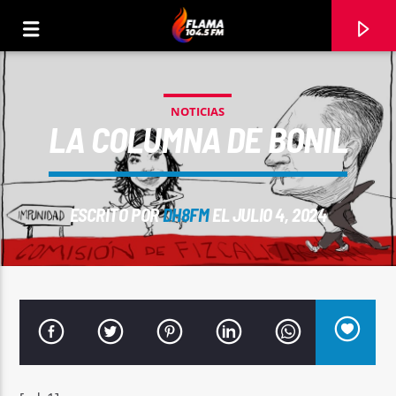
NOTICIAS
LA COLUMNA DE BONIL
ESCRITO POR
DH8FM
EL JULIO 4, 2024
CANCIÓN ACTUAL
TÍTULO
ARTISTA