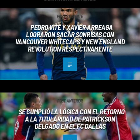
POST SIGUIENTE
PEDRO VITE Y XAVIER ARREAGA
LOGRARON SACAR SONRISAS CON
VANCOUVER WHITECAPS Y NEW ENGLAND
REVOLUTION RESPECTIVAMENTE
POST ANTERIOR
SE CUMPLIÓ LA LÓGICA CON EL RETORNO
A LA TITULARIDAD DE PATRICKSON
DELGADO EN EL FC DALLAS