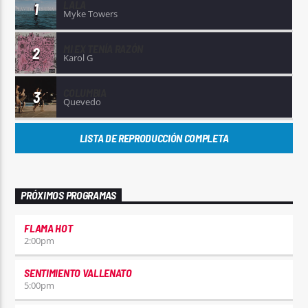
LALA
1
Myke Towers
MI EX TENÍA RAZÓN
2
Karol G
COLUMBIA
3
Quevedo
LISTA DE REPRODUCCIÓN COMPLETA
PRÓXIMOS PROGRAMAS
FLAMA HOT
2:00
pm
SENTIMIENTO VALLENATO
5:00
pm