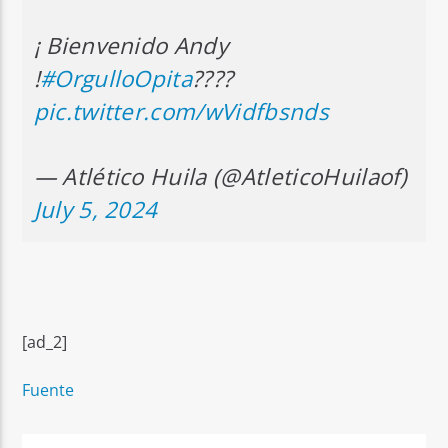
¡ Bienvenido Andy
!
#OrgulloOpita
????
pic.twitter.com/wVidfbsnds
— Atlético Huila (@AtleticoHuilaof)
July 5, 2024
[ad_2]
Fuente