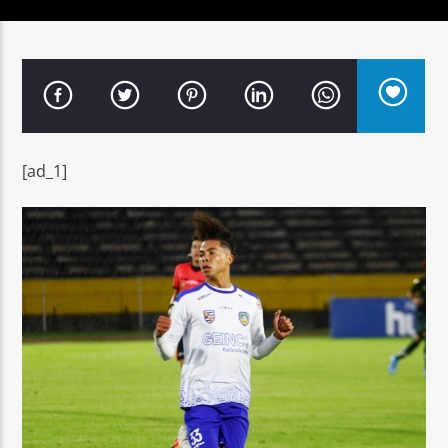
Señal FM
[ad_1]