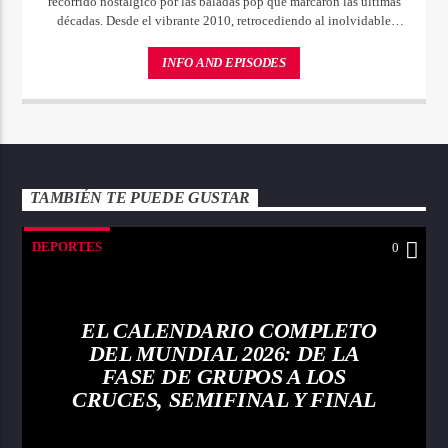
recorrido nostálgico por las baladas pop que marcaron las últimas
décadas. Desde el vibrante 2010, retrocediendo al inolvidable
2000 y hasta sumergirnos en la mágica década de los 90.
INFO AND EPISODES
TAMBIÉN TE PUEDE GUSTAR
DEPORTES
0
EL CALENDARIO COMPLETO
DEL MUNDIAL 2026: DE LA
FASE DE GRUPOS A LOS
CRUCES, SEMIFINAL Y FINAL