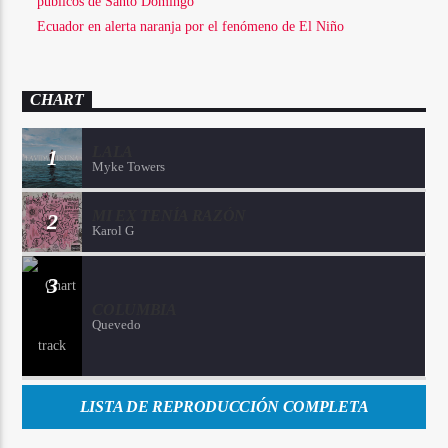
públicos de Santo Domingo
Ecuador en alerta naranja por el fenómeno de El Niño
CHART
LALA
1
Myke Towers
MI EX TENÍA RAZÓN
2
Karol G
3
COLUMBIA
Quevedo
LISTA DE REPRODUCCIÓN COMPLETA