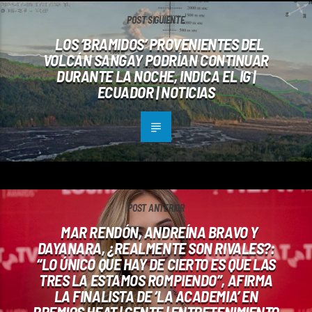
POST SIGUIENTE
LOS ‘BRAMIDOS’ PROVENIENTES DEL
VOLCÁN SANGAY PODRÍAN CONTINUAR
DURANTE LA NOCHE, INDICA EL IG |
ECUADOR | NOTICIAS
POST ANTERIOR
MAR RENDÓN, ANDREÍNA BRAVO Y
DAYANARA, ¿REALMENTE SON RIVALES?:
“LO ÚNICO QUE HAY DE CIERTO ES QUE LAS
TRES LA ESTAMOS ROMPIENDO”, AFIRMA
LA FINALISTA DE ‘LA ACADEMIA’ EN
PREMIOS HEAT | GENTE | ENTRETENIMIENTO