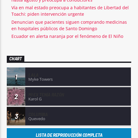
Vía en mal estado preocupa a habitantes de Libertad del
Toachi: piden intervención urgente
Denuncian que pacientes siguen comprando medicinas
en hospitales públicos de Santo Domingo
Ecuador en alerta naranja por el fenómeno de El Niño
CHART
LALA
1
Myke Towers
MI EX TENÍA RAZÓN
2
Karol G
COLUMBIA
3
Quevedo
LISTA DE REPRODUCCIÓN COMPLETA