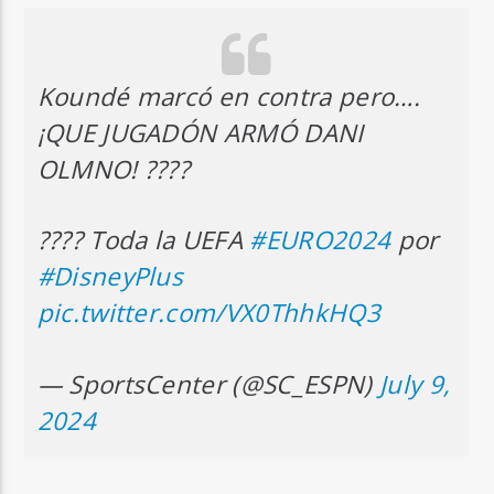
Koundé marcó en contra pero….
¡QUE JUGADÓN ARMÓ DANI
OLMNO! ????
???? Toda la UEFA
#EURO2024
por
#DisneyPlus
pic.twitter.com/VX0ThhkHQ3
— SportsCenter (@SC_ESPN)
July 9,
2024