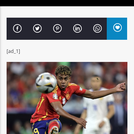
Señal FM
[ad_1]