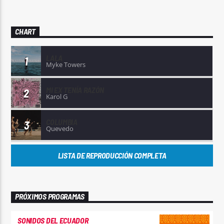
CHART
LALA
1
Myke Towers
MI EX TENÍA RAZÓN
2
Karol G
COLUMBIA
3
Quevedo
LISTA DE REPRODUCCIÓN COMPLETA
PRÓXIMOS PROGRAMAS
SONIDOS DEL ECUADOR