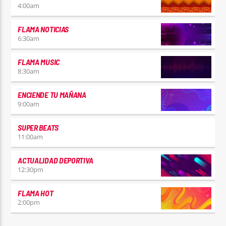
4:00
am
FLAMA NOTICIAS
6:30
am
FLAMA MUSIC
8:30
am
ENCIENDE TU MAÑANA
9:00
am
SUPER BEATS
11:00
am
ACTUALIDAD DEPORTIVA
12:30
pm
FLAMA HOT
2:00
pm