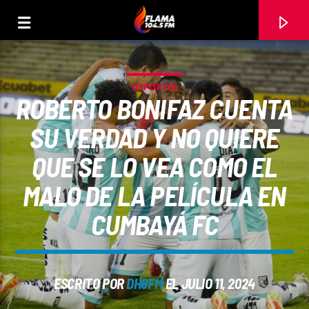
DEPORTES
ROBERTO BONIFAZ CUENTA
SU VERDAD Y NO QUIERE
QUE SE LO VEA COMO EL
MALO DE LA PELÍCULA EN
CUMBAYÁ FC
CANCIÓN ACTUAL
ESCRITO POR
DH8FM
EL JULIO 11, 2024
TÍTULO
ARTISTA