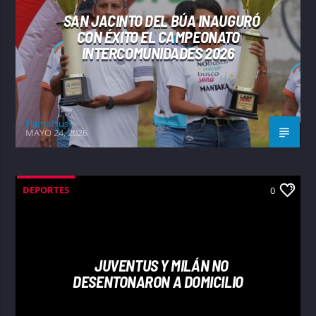
SAN JACINTO DEL BÚA INAUGURÓ
CON ÉXITO EL CAMPEONATO
INTERCOMUNIDADES 2026
FlamaPlus
MAYO 24, 2026
DEPORTES
0
JUVENTUS Y MILÁN NO
DESENTONARON A DOMICILIO