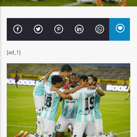
Señal FM
[ad_1]