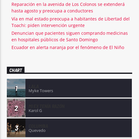
Reparación en la avenida de Los Colonos se extenderá
hasta agosto y preocupa a conductores
Vía en mal estado preocupa a habitantes de Libertad del
Toachi: piden intervención urgente
Denuncian que pacientes siguen comprando medicinas
en hospitales públicos de Santo Domingo
Ecuador en alerta naranja por el fenómeno de El Niño
CHART
LALA
1
Myke Towers
MI EX TENÍA RAZÓN
2
Karol G
COLUMBIA
3
Quevedo