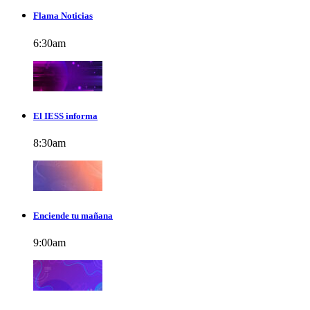
Flama Noticias
6:30
am
El IESS informa
8:30
am
Enciende tu mañana
9:00
am