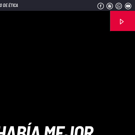
O DE ÉTICA
Señal FM
 HABÍA MEJOR