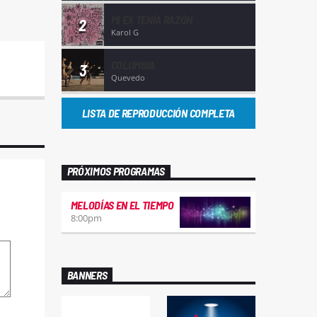
MI EX TENÍA RAZÓN
2
Karol G
COLUMBIA
3
Quevedo
LISTA DE REPRODUCCIÓN COMPLETA
PRÓXIMOS PROGRAMAS
MELODÍAS EN EL TIEMPO
8:00
pm
BANNERS