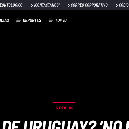
DEONTOLÓGICO
¡CONTÁCTANOS!
CORREO CORPORATIVO
CÓDIG
ICIAS
DEPORTES
TOP 10
NOTICIAS
 DE URUGUAY? ‘NO