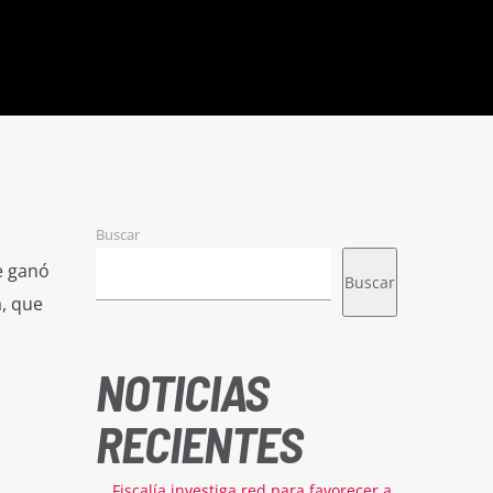
Buscar
e ganó
Buscar
a, que
NOTICIAS
RECIENTES
Fiscalía investiga red para favorecer a