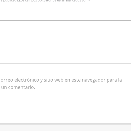
erá publicada.Los campos obligatorios están marcados con *
rreo electrónico y sitio web en este navegador para la
 un comentario.