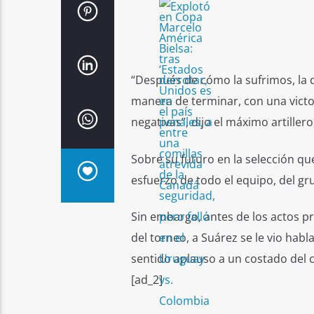
“Después de cómo la sufrimos, la d
manera de terminar, con una victor
negativas”, dijo el máximo artillero
Sobre su futuro en la selección que
esfuerzo de todo el equipo, del gru
Sin embargo, antes de los actos pr
del torneo, a Suárez se le vio hab
sentido aplauso a un costado del c
[ad_2]