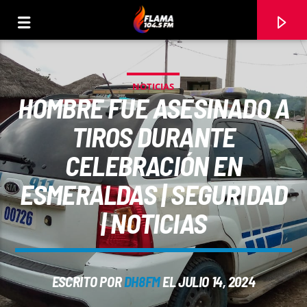
NOTICIAS
HOMBRE FUE ASESINADO A
TIROS DURANTE
CELEBRACIÓN EN
ESMERALDAS | SEGURIDAD
| NOTICIAS
CANCIÓN ACTUAL
ESCRITO POR
DH8FM
EL JULIO 14, 2024
TÍTULO
ARTISTA