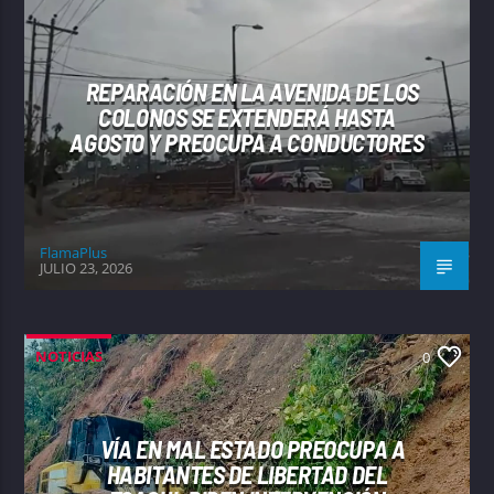
REPARACIÓN EN LA AVENIDA DE LOS
COLONOS SE EXTENDERÁ HASTA
AGOSTO Y PREOCUPA A CONDUCTORES
FlamaPlus
JULIO 23, 2026
NOTICIAS
0
VÍA EN MAL ESTADO PREOCUPA A
HABITANTES DE LIBERTAD DEL