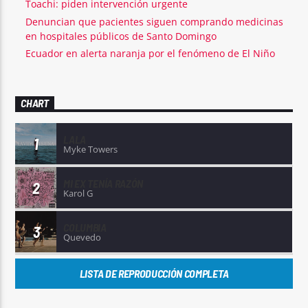
Toachi: piden intervención urgente
Denuncian que pacientes siguen comprando medicinas
en hospitales públicos de Santo Domingo
Ecuador en alerta naranja por el fenómeno de El Niño
CHART
LALA
1
Myke Towers
MI EX TENÍA RAZÓN
2
Karol G
COLUMBIA
3
Quevedo
LISTA DE REPRODUCCIÓN COMPLETA