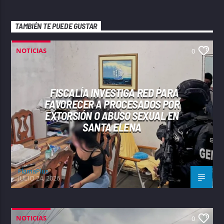
TAMBIÉN TE PUEDE GUSTAR
NOTICIAS
0
FISCALÍA INVESTIGA RED PARA
FAVORECER A PROCESADOS POR
EXTORSIÓN O ABUSO SEXUAL EN
SANTA ELENA
FlamaPlus
JULIO 24, 2026
NOTICIAS
0