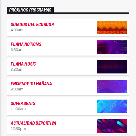
PRÓXIMOS PROGRAMAS
SONIDOS DEL ECUADOR
4:00
am
FLAMA NOTICIAS
6:30
am
FLAMA MUSIC
8:30
am
ENCIENDE TU MAÑANA
9:00
am
SUPER BEATS
11:00
am
ACTUALIDAD DEPORTIVA
12:30
pm