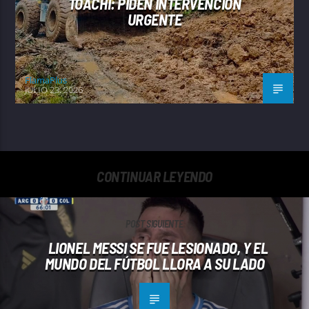
TOACHI: PIDEN INTERVENCIÓN
URGENTE
FlamaPlus
JULIO 23, 2026
CONTINUAR LEYENDO
POST SIGUIENTE
LIONEL MESSI SE FUE LESIONADO, Y EL
MUNDO DEL FÚTBOL LLORA A SU LADO