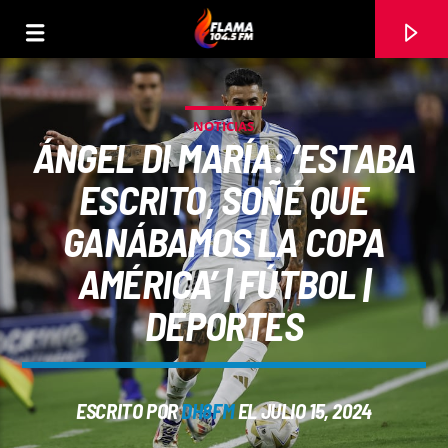
NOTICIAS
ÁNGEL DI MARÍA: ‘ESTABA
ESCRITO, SOÑÉ QUE
GANÁBAMOS LA COPA
AMÉRICA’ | FÚTBOL |
DEPORTES
CANCIÓN ACTUAL
ESCRITO POR
DH8FM
EL JULIO 15, 2024
TÍTULO
ARTISTA