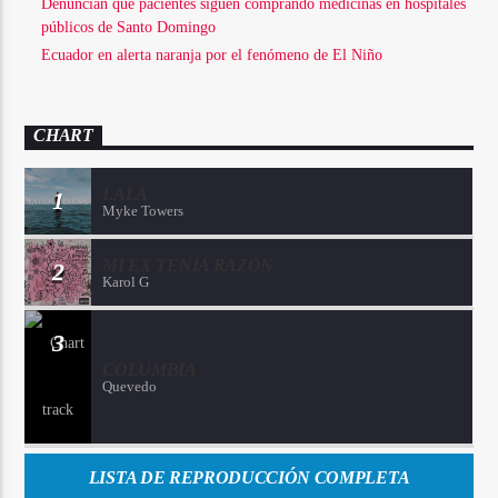
Denuncian que pacientes siguen comprando medicinas en hospitales
públicos de Santo Domingo
Ecuador en alerta naranja por el fenómeno de El Niño
CHART
LALA
1
Myke Towers
MI EX TENÍA RAZÓN
2
Karol G
3
COLUMBIA
Quevedo
LISTA DE REPRODUCCIÓN COMPLETA