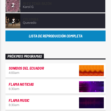
MI EX TENÍA RAZÓN
2
Karol G
COLUMBIA
3
Quevedo
LISTA DE REPRODUCCIÓN COMPLETA
PRÓXIMOS PROGRAMAS
SONIDOS DEL ECUADOR
4:00
am
FLAMA NOTICIAS
6:30
am
FLAMA MUSIC
8:30
am