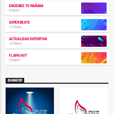
ENCIENDE TU MAÑANA
9:00
am
SUPER BEATS
11:00
am
ACTUALIDAD DEPORTIVA
12:30
pm
FLAMA HOT
2:00
pm
BANNERS