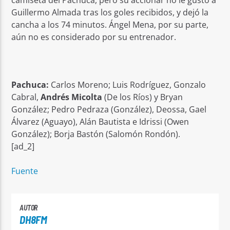
camiseta del Pachuca, pero su accionar no le gustó a
Guillermo Almada tras los goles recibidos, y dejó la
cancha a los 74 minutos. Ángel Mena, por su parte,
aún no es considerado por su entrenador.
Pachuca:
Carlos Moreno; Luis Rodríguez, Gonzalo
Cabral,
Andrés Micolta
(De los Ríos) y Bryan
González; Pedro Pedraza (González), Deossa, Gael
Álvarez (Aguayo), Alán Bautista e Idrissi (Owen
González); Borja Bastón (Salomón Rondón).
[ad_2]
Fuente
AUTOR
DH8FM