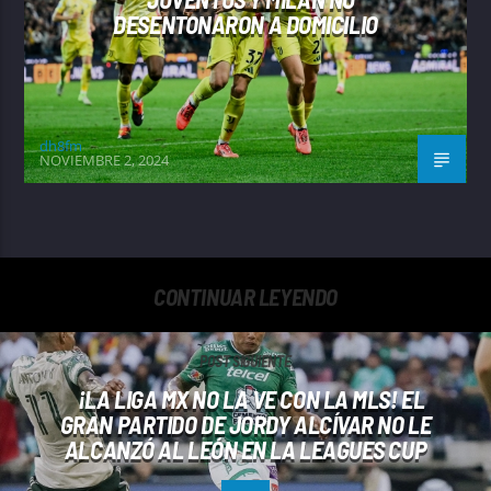
DESENTONARON A DOMICILIO
dh8fm
NOVIEMBRE 2, 2024
CONTINUAR LEYENDO
POST SIGUIENTE
¡LA LIGA MX NO LA VE CON LA MLS! EL
GRAN PARTIDO DE JORDY ALCÍVAR NO LE
ALCANZÓ AL LEÓN EN LA LEAGUES CUP