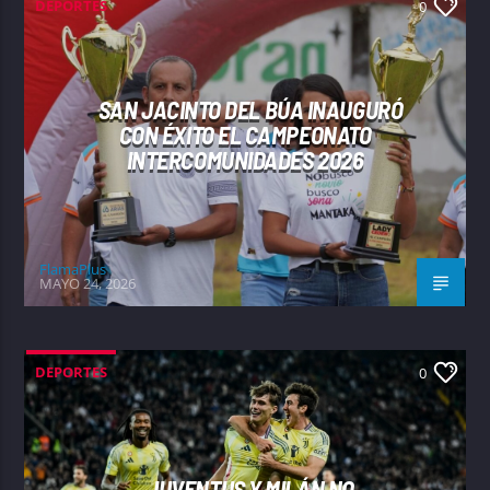
DEPORTES
0
SAN JACINTO DEL BÚA INAUGURÓ
CON ÉXITO EL CAMPEONATO
INTERCOMUNIDADES 2026
FlamaPlus
MAYO 24, 2026
DEPORTES
0
JUVENTUS Y MILÁN NO