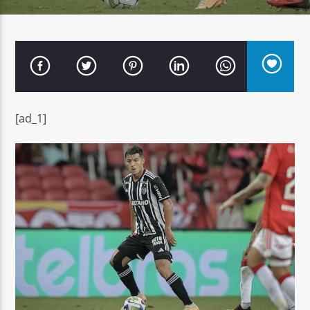
Señal FM
[ad_1]