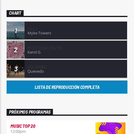
CHART
LALA
1
Myke Towers
MI EX TENÍA RAZÓN
2
Karol G
COLUMBIA
3
Quevedo
LISTA DE REPRODUCCIÓN COMPLETA
PRÓXIMOS PROGRAMAS
MUSIC TOP 20
12:00
pm