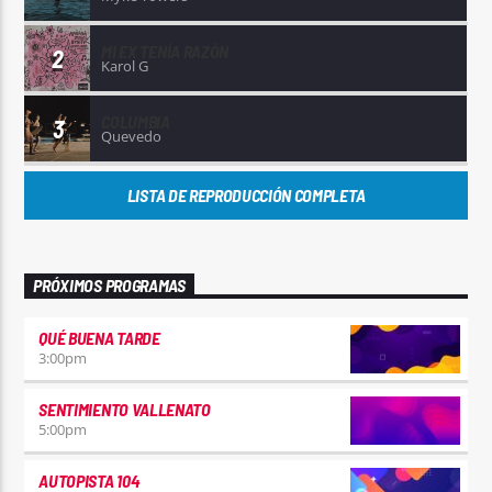
MI EX TENÍA RAZÓN
2
Karol G
COLUMBIA
3
Quevedo
LISTA DE REPRODUCCIÓN COMPLETA
PRÓXIMOS PROGRAMAS
QUÉ BUENA TARDE
3:00
pm
SENTIMIENTO VALLENATO
5:00
pm
AUTOPISTA 104