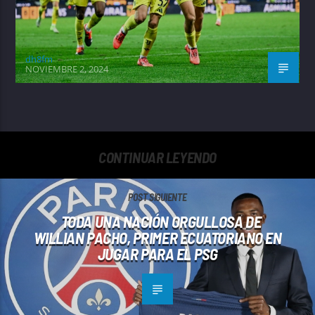
dh8fm
NOVIEMBRE 2, 2024
CONTINUAR LEYENDO
POST SIGUIENTE
TODA UNA NACIÓN ORGULLOSA DE
WILLIAN PACHO, PRIMER ECUATORIANO EN
JUGAR PARA EL PSG