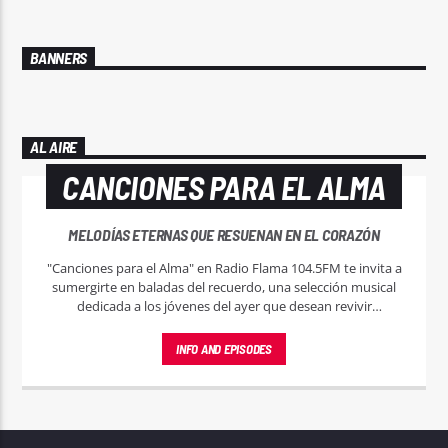
BANNERS
AL AIRE
CANCIONES PARA EL ALMA
MELODÍAS ETERNAS QUE RESUENAN EN EL CORAZÓN
"Canciones para el Alma" en Radio Flama 104.5FM te invita a
sumergirte en baladas del recuerdo, una selección musical
dedicada a los jóvenes del ayer que desean revivir
momentos mágicos a través de las melodías que marcaron
su juventud.
INFO AND EPISODES