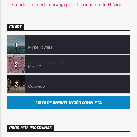
Ecuador en alerta naranja por el fenómeno de El Niño
CHART
LALA
1
Myke Towers
MI EX TENÍA RAZÓN
2
Karol G
COLUMBIA
3
Quevedo
LISTA DE REPRODUCCIÓN COMPLETA
PRÓXIMOS PROGRAMAS