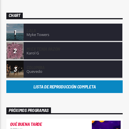
CHART
LALA
1
Myke Towers
MI EX TENÍA RAZÓN
2
Karol G
COLUMBIA
3
Quevedo
LISTA DE REPRODUCCIÓN COMPLETA
PRÓXIMOS PROGRAMAS
QUÉ BUENA TARDE