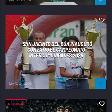
DEPORTES
0
SAN JACINTO DEL BÚA INAUGURÓ
CON ÉXITO EL CAMPEONATO
INTERCOMUNIDADES 2026
FlamaPlus
MAYO 24, 2026
DEPORTES
0