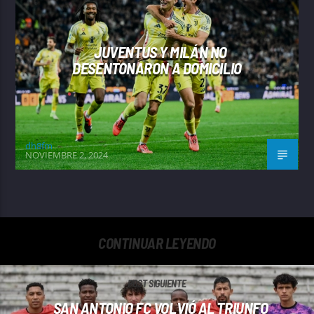
JUVENTUS Y MILÁN NO
DESENTONARON A DOMICILIO
dh8fm
NOVIEMBRE 2, 2024
CONTINUAR LEYENDO
POST SIGUIENTE
SAN ANTONIO FC VOLVIÓ AL TRIUNFO