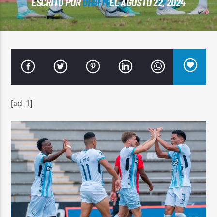
ESCRITO POR
DH8FM
EL AGOSTO 22, 2024
Señal FM
[ad_1]