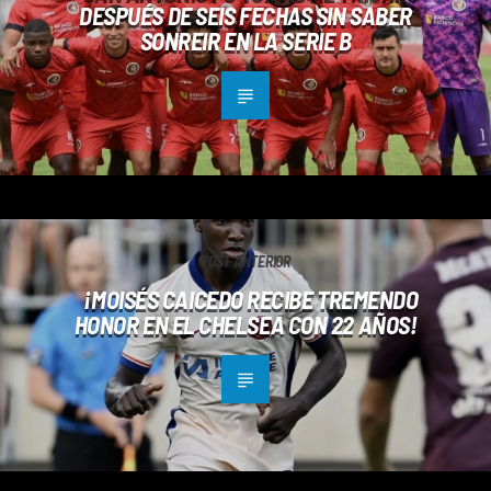
DESPUÉS DE SEIS FECHAS SIN SABER
SONREIR EN LA SERIE B
POST ANTERIOR
¡MOISÉS CAICEDO RECIBE TREMENDO
HONOR EN EL CHELSEA CON 22 AÑOS!