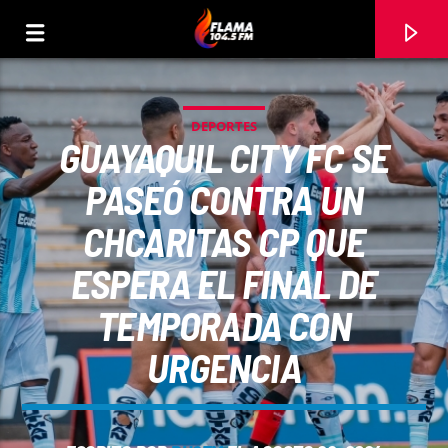
DEPORTES
GUAYAQUIL CITY FC SE
PASEÓ CONTRA UN
CHCARITAS CP QUE
ESPERA EL FINAL DE
TEMPORADA CON
URGENCIA
CANCIÓN ACTUAL
TÍTULO
ARTISTA