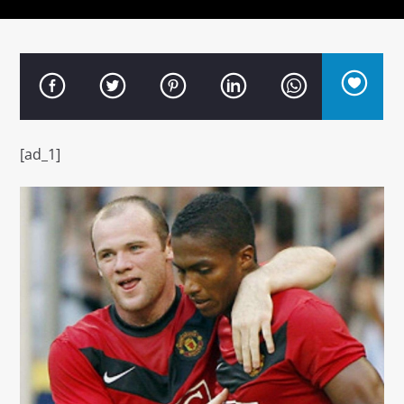
Señal FM
[ad_1]