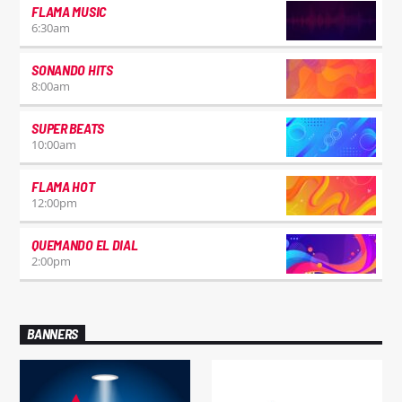
FLAMA MUSIC
6:30
am
SONANDO HITS
8:00
am
SUPER BEATS
10:00
am
FLAMA HOT
12:00
pm
QUEMANDO EL DIAL
2:00
pm
BANNERS