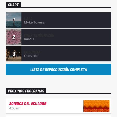
CHART
LALA
1
Myke Towers
MI EX TENÍA RAZÓN
2
Karol G
COLUMBIA
3
Quevedo
LISTA DE REPRODUCCIÓN COMPLETA
PRÓXIMOS PROGRAMAS
SONIDOS DEL ECUADOR
4:00
am