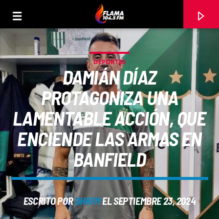
DEPORTES
DAMIÁN DÍAZ
PROTAGONIZA UNA
LAMENTABLE ACCIÓN, QUE
ENCIENDE LAS ARMAS EN
BANFIELD
CANCIÓN ACTUAL
ESCRITO POR
DH8FM
EL SEPTIEMBRE 23, 2024
TÍTULO
ARTISTA