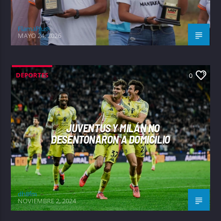
FlamaPlus
MAYO 24, 2026
DEPORTES
0
JUVENTUS Y MILÁN NO
DESENTONARON A DOMICILIO
dh8fm
NOVIEMBRE 2, 2024