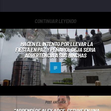
CONTINUAR LEYENDO
POST SIGUIENTE
HACEN EL INTENTO POR LLEVAR LA
FIESTA EN PAZ Y PEÑAROL DEJA SERIA
ADVERTENCIA A SUS HINCHAS
POST ANTERIOR
“APRENDÍ DE ALEX ARCE, ESTUVE EN UNA