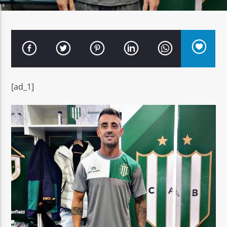
Señal FM
[ad_1]