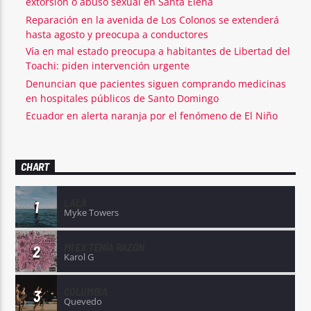
extorsión o abuso sexual en Santa Elena
Reparación en la avenida de Los Colonos se extenderá
hasta agosto y preocupa a conductores
Vía en mal estado preocupa a habitantes de Libertad del
Toachi: piden intervención urgente
Denuncian que pacientes siguen comprando medicinas
en hospitales públicos de Santo Domingo
Ecuador en alerta naranja por el fenómeno de El Niño
CHART
LALA
1
Myke Towers
MI EX TENÍA RAZÓN
2
Karol G
COLUMBIA
3
Quevedo