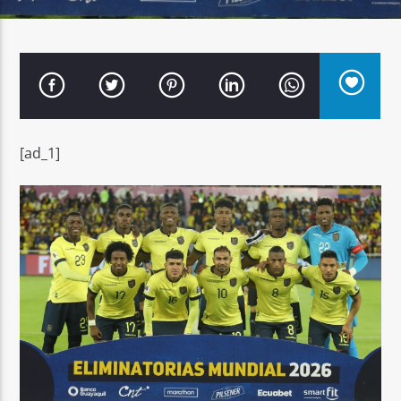
Señal FM
[ad_1]