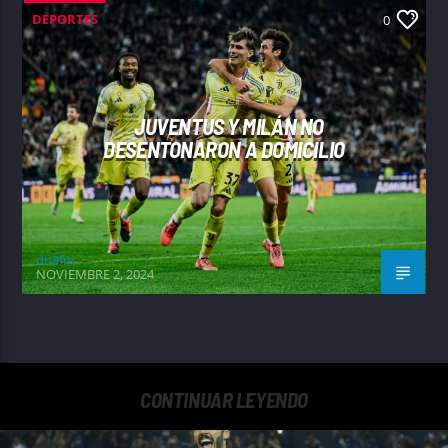
DEPORTES
0
JUVENTUS Y MILÁN NO
DESENTONARON A DOMICILIO
dh8fm
NOVIEMBRE 2, 2024
CONTINUAR LEYENDO