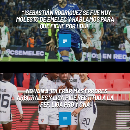
POST SIGUIENTE
“¡SEBASTIÁN RODRÍGUEZ SE FUE MUY
MOLESTO DE EMELEC Y HABLAMOS PARA
QUE FICHE POR LDU!”
POST ANTERIOR
NO VAN A TOLERAR MÁS ERRORES
ARBITRALES Y LIGA PIDE RECTITUD A LA
FEF, LIGA PRO Y CNA