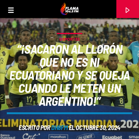
DEPORTES
“¡SACARON AL LLORÓN
QUE NO ES NI
ECUATORIANO Y SE QUEJA
CUANDO LE METEN UN
ARGENTINO!”
CANCIÓN ACTUAL
ESCRITO POR
DH8FM
EL OCTUBRE 30, 2024
TÍTULO
ARTISTA