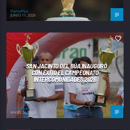
FlamaPlus
JUNIO 11, 2026
DEPORTES
0
SAN JACINTO DEL BÚA INAUGURÓ
CON ÉXITO EL CAMPEONATO
INTERCOMUNIDADES 2026
FlamaPlus
MAYO 24, 2026