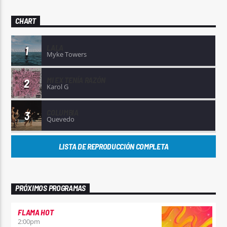
CHART
LALA
1
Myke Towers
MI EX TENÍA RAZÓN
2
Karol G
COLUMBIA
3
Quevedo
LISTA DE REPRODUCCIÓN COMPLETA
PRÓXIMOS PROGRAMAS
FLAMA HOT
2:00
pm