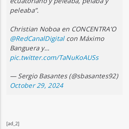
ecuatoriano y peleaba, pelaba y
peleaba”.
Christian Noboa en CONCENTRA’O
@RedCanalDigital
con Máximo
Banguera y…
pic.twitter.com/TaNuKoAUSs
— Sergio Basantes (@sbasantes92)
October 29, 2024
[ad_2]