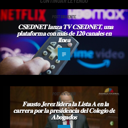
CONTINUAR LEYENDO
POST SIGUIENTE
𝐂𝐒𝐄𝐃𝐍𝐄𝐓 𝐥𝐚𝐧𝐳𝐚 𝐓𝐕 𝐂𝐒𝐄𝐃𝐍𝐄𝐓, 𝐮𝐧𝐚
𝐩𝐥𝐚𝐭𝐚𝐟𝐨𝐫𝐦𝐚 𝐜𝐨𝐧 𝐦𝐚́𝐬 𝐝𝐞 𝟏𝟐𝟎 𝐜𝐚𝐧𝐚𝐥𝐞𝐬 𝐞𝐧
𝐥𝐢́𝐧𝐞𝐚
POST ANTERIOR
𝐅𝐚𝐮𝐬𝐭𝐨 𝐉𝐞𝐫𝐞𝐳 𝐥𝐢𝐝𝐞𝐫𝐚 𝐥𝐚 𝐋𝐢𝐬𝐭𝐚 𝐀 𝐞𝐧 𝐥𝐚
𝐜𝐚𝐫𝐫𝐞𝐫𝐚 𝐩𝐨𝐫 𝐥𝐚 𝐩𝐫𝐞𝐬𝐢𝐝𝐞𝐧𝐜𝐢𝐚 𝐝𝐞𝐥 𝐂𝐨𝐥𝐞𝐠𝐢𝐨 𝐝𝐞
𝐀𝐛𝐨𝐠𝐚𝐝𝐨𝐬