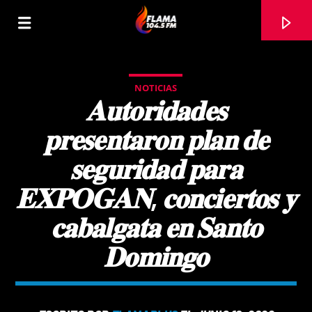
NOTICIAS
𝐀𝐮𝐭𝐨𝐫𝐢𝐝𝐚𝐝𝐞𝐬
𝐩𝐫𝐞𝐬𝐞𝐧𝐭𝐚𝐫𝐨𝐧 𝐩𝐥𝐚𝐧 𝐝𝐞
𝐬𝐞𝐠𝐮𝐫𝐢𝐝𝐚𝐝 𝐩𝐚𝐫𝐚
𝐄𝐗𝐏𝐎𝐆𝐀𝐍, 𝐜𝐨𝐧𝐜𝐢𝐞𝐫𝐭𝐨𝐬 𝐲
𝐜𝐚𝐛𝐚𝐥𝐠𝐚𝐭𝐚 𝐞𝐧 𝐒𝐚𝐧𝐭𝐨
𝐃𝐨𝐦𝐢𝐧𝐠𝐨
CANCIÓN ACTUAL
TÍTULO
ARTISTA