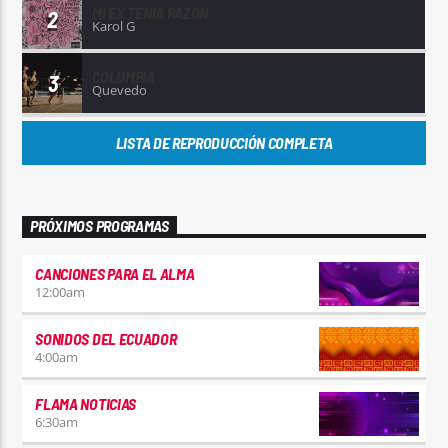
MI EX TENÍA RAZÓN
2
Karol G
COLUMBIA
3
Quevedo
LISTA DE REPRODUCCIÓN COMPLETA
PRÓXIMOS PROGRAMAS
CANCIONES PARA EL ALMA
12:00
am
SONIDOS DEL ECUADOR
4:00
am
FLAMA NOTICIAS
6:30
am