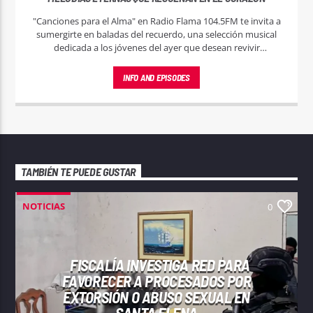
"Canciones para el Alma" en Radio Flama 104.5FM te invita a
sumergirte en baladas del recuerdo, una selección musical
dedicada a los jóvenes del ayer que desean revivir
momentos mágicos a través de las melodías que marcaron
su juventud.
INFO AND EPISODES
TAMBIÉN TE PUEDE GUSTAR
NOTICIAS
0
FISCALÍA INVESTIGA RED PARA
FAVORECER A PROCESADOS POR
EXTORSIÓN O ABUSO SEXUAL EN
SANTA ELENA