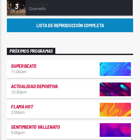
COLUMBIA
3
Quevedo
LISTA DE REPRODUCCIÓN COMPLETA
PRÓXIMOS PROGRAMAS
SUPER BEATS
11:00
am
ACTUALIDAD DEPORTIVA
12:30
pm
FLAMA HOT
2:00
pm
SENTIMIENTO VALLENATO
5:00
pm