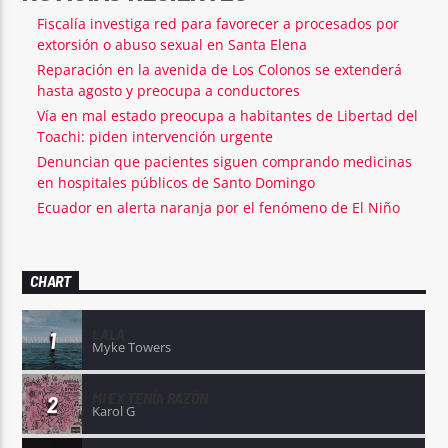
Fiscalía investiga red para favorecer a procesados por
extorsión o abuso sexual en Santa Elena
Reparación en la avenida de Los Colonos se extenderá
hasta agosto y preocupa a conductores
Vía en mal estado preocupa a habitantes de Libertad del
Toachi: piden intervención urgente
Denuncian que pacientes siguen comprando medicinas
en hospitales públicos de Santo Domingo
Ecuador en alerta naranja por el fenómeno de El Niño
CHART
LALA
1
Myke Towers
MI EX TENÍA RAZÓN
2
Karol G