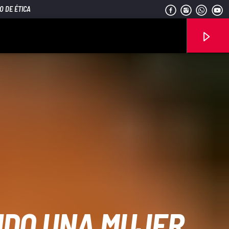
O DE ÉTICA
Señal FM
UDO UNA MUJER