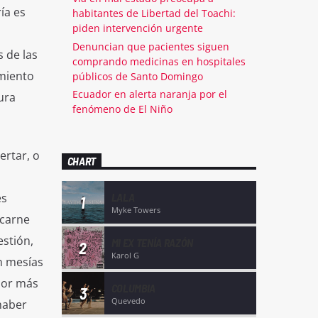
ía es
habitantes de Libertad del Toachi:
piden intervención urgente
Denuncian que pacientes siguen
 de las
comprando medicinas en hospitales
amiento
públicos de Santo Domingo
Ecuador en alerta naranja por el
ura
fenómeno de El Niño
ertar, o
CHART
es
LALA
1
Myke Towers
 carne
stión,
MI EX TENÍA RAZÓN
2
Karol G
un mesías
 Por más
COLUMBIA
3
Quevedo
haber