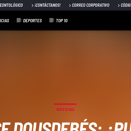
DEONTOLÓGICO
¡CONTÁCTANOS!
CORREO CORPORATIVO
CÓDIG
ICIAS
DEPORTES
TOP 10
NOTICIAS
E DOUSDEBÉS: ¿P