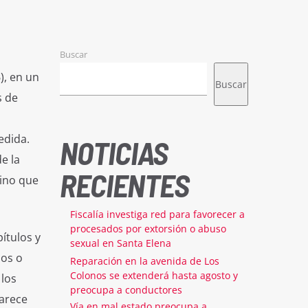
Buscar
), en un
Buscar
s de
edida.
NOTICIAS
e la
RECIENTES
sino que
Fiscalía investiga red para favorecer a
procesados por extorsión o abuso
ítulos y
sexual en Santa Elena
sos o
Reparación en la avenida de Los
Colonos se extenderá hasta agosto y
 los
preocupa a conductores
parece
Vía en mal estado preocupa a