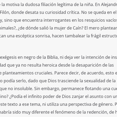
a motiva la dudosa filiación legítima de la niña. En Alejandr
Filón, donde desata su curiosidad crítica. No se queda en el
, sino que encuentra interrogantes en los resquicios vacíos
nimales?, ¿de dónde salió la mujer de Caín? El mero plante
can una escéptica sonrisa, hacen tambalear la frágil estruct
xégesis en negro de la Biblia, ni deja ver la intención de ins
idad que ya no resulta heroica desde la desaparición de las
e planteamientos cruciales. Parece decir, de acuerdo, esto 
ro podía serlo, dado que Dios trasciende la sexualidad de la
ue no insoluble. Sin embargo, permanece flotando una cue
lino? ¿Podía el infinito poder de Dios zanjar el asunto con 
te texto a ese tema, ni utiliza una perspectiva de género.
 habría sido muy diferente el fenómeno de la redención, de 