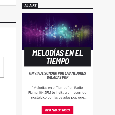
AL AIRE
MELODÍAS EN EL
TIEMPO
UN VIAJE SONORO POR LAS MEJORES
BALADAS POP
"Melodías en el Tiempo" en Radio
Flama 104.5FM te invita a un recorrido
nostálgico por las baladas pop que
marcaron las últimas décadas. Desde el
vibrante 2010, retrocediendo al
INFO AND EPISODES
inolvidable 2000 y hasta sumergirnos