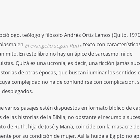
ociólogo, teólogo y filósofo Andrés Ortiz Lemos (Quito, 1976
 plasma en
, texto con característica
El evangelio según Ruth
un mito. En este libro no hay un ápice de sarcasmo, ni de
istas. Quizá es una ucronía, es decir, una ficción jamás suc
istorias de otras épocas, que buscan iluminar los sentidos d
cuya complejidad no ha de confundirse con complicación, 
s desplegados.
e varios pasajes estén dispuestos en formato bíblico de cap
s de las historias de la Biblia, no obstante el recurso a suce
nto de Ruth, hija de José y María, coincide con la masacre de
ente por su condición de mujer. Así la huida a Egipto no a