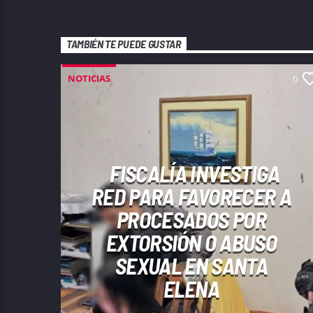
TAMBIÉN TE PUEDE GUSTAR
NOTICIAS
0
FISCALÍA INVESTIGA
RED PARA FAVORECER A
PROCESADOS POR
EXTORSIÓN O ABUSO
SEXUAL EN SANTA
ELENA