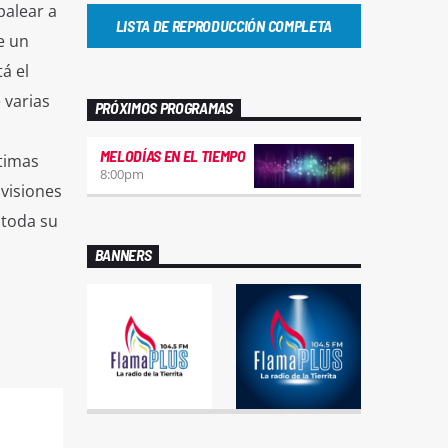
palear a
LISTA DE REPRODUCCIÓN COMPLETA
e un
á el
 varias
PRÓXIMOS PROGRAMAS
MELODÍAS EN EL TIEMPO
ltimas
8:00
pm
visiones
 toda su
BANNERS