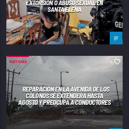
EXTORSIÓN O ABUSO SEXUAL EN
SANTA ELENA
FlamaPlus
JULIO 24, 2026
NOTICIAS
0
REPARACIÓN EN LA AVENIDA DE LOS
COLONOS SE EXTENDERÁ HASTA
AGOSTO Y PREOCUPA A CONDUCTORES