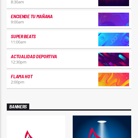
8:30
am
ENCIENDE TU MAÑANA
9:00
am
SUPER BEATS
11:00
am
ACTUALIDAD DEPORTIVA
12:30
pm
FLAMA HOT
2:00
pm
BANNERS