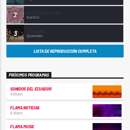
MI EX TENÍA RAZÓN
2
Karol G
COLUMBIA
3
Quevedo
LISTA DE REPRODUCCIÓN COMPLETA
PRÓXIMOS PROGRAMAS
SONIDOS DEL ECUADOR
4:00
am
FLAMA NOTICIAS
6:30
am
FLAMA MUSIC