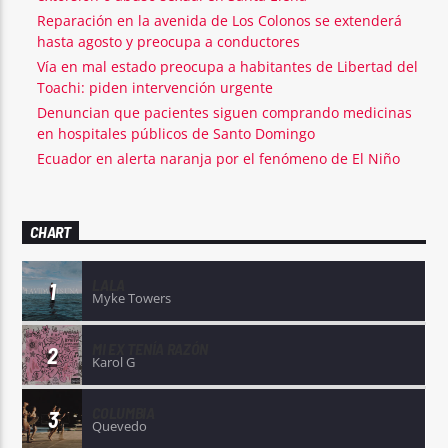
Reparación en la avenida de Los Colonos se extenderá
hasta agosto y preocupa a conductores
Vía en mal estado preocupa a habitantes de Libertad del
Toachi: piden intervención urgente
Denuncian que pacientes siguen comprando medicinas
en hospitales públicos de Santo Domingo
Ecuador en alerta naranja por el fenómeno de El Niño
CHART
LALA
1
Myke Towers
MI EX TENÍA RAZÓN
2
Karol G
COLUMBIA
3
Quevedo