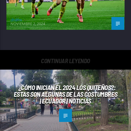
dh8fm
NOVIEMBRE 2, 2024
CONTINUAR LEYENDO
POST SIGUIENTE
¿CÓMO INICIAN EL 2024 LOS QUITEÑOS?:
ESTAS SON ALGUNAS DE LAS COSTUMBRES
| ECUADOR | NOTICIAS