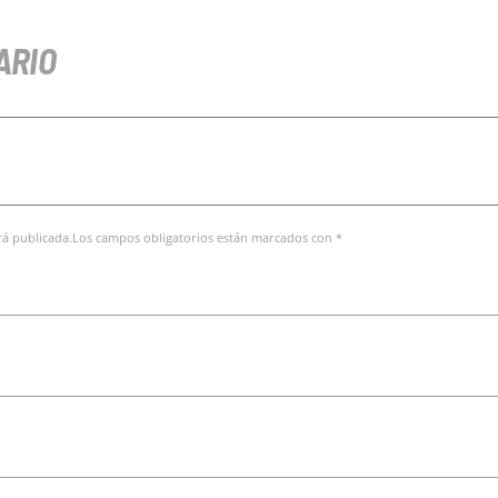
ARIO
erá publicada.Los campos obligatorios están marcados con *