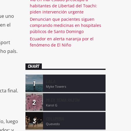
habitantes de Libertad del Toachi:
piden intervención urgente
que uno
Denuncian que pacientes siguen
en el
comprando medicinas en hospitales
públicos de Santo Domingo
Ecuador en alerta naranja por el
Sport
fenómeno de El Niño
ho país.
CHART
LALA
1
Myke Towers
ta final.
MI EX TENÍA RAZÓN
2
Karol G
COLUMBIA
3
o, luego
Quevedo
ador; y