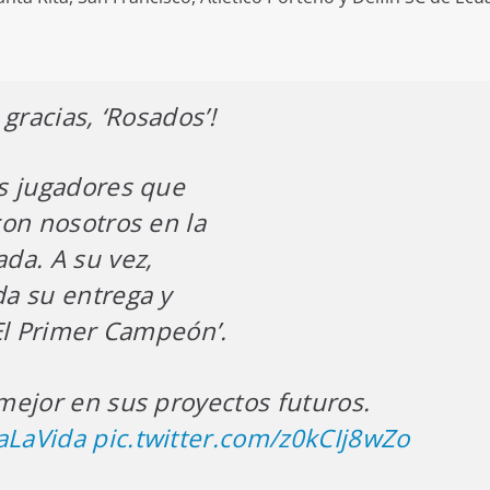
gracias, ‘Rosados’!
s jugadores que
on nosotros en la
da. A su vez,
a su entrega y
El Primer Campeón’.
ejor en sus proyectos futuros.
aLaVida
pic.twitter.com/z0kCIj8wZo