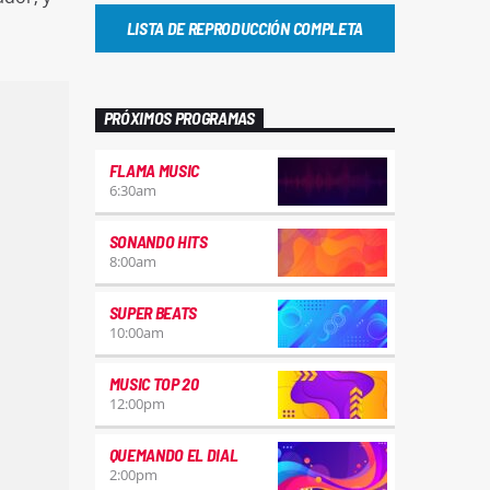
LISTA DE REPRODUCCIÓN COMPLETA
PRÓXIMOS PROGRAMAS
FLAMA MUSIC
6:30
am
SONANDO HITS
8:00
am
SUPER BEATS
10:00
am
MUSIC TOP 20
12:00
pm
QUEMANDO EL DIAL
2:00
pm